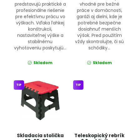
predstavujú praktické a
vhodné pre bežné
profesionálne riešenie
práce v domácnosti,
pre efektívnu prácu vo
garáži aj dielni, kde je
výškach. Vďaka ľahkej
potrebné bezpečne
konštrukcii,
dosiahnuť menších
nastaviteľnej výške a
výšok. Pred použitím
stabilnému
vždy skontrolujte, či sú
vyhotoveniu poskytujú...
schôdiky...
Skladom
Skladom
TIP
TIP
Skladacia stolička
Teleskopický rebrík