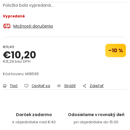
Položka bola vypredaná…
PODPORA
Vypredané
Reklamačný formulár
Odstúpenie v lehote 14 dní
Možnosti doručenia
Obchodné podmienky
Reklamačný poriadok
€11,43
–10 %
€10,20
Podmienky ochrany osobných údajov
€8,29 bez DPH
Jednotková cena:
+
Přihlášení
Registrace
Kód tovaru:
M18595
Tlač
Opýtať sa
Strážiť
Zdieľať
Darček zadarmo
Odosielame v rovnaký deň
k objednávke nad €40
pri objednávke do 15:00