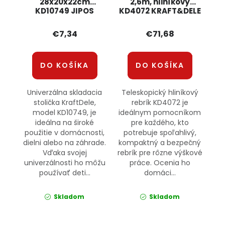
28x20x22cm
2,6m, hliníkový
KD10749 JIPOS
KD4072 KRAFT&DELE
€7,34
€71,68
DO KOŠÍKA
DO KOŠÍKA
Univerzálna skladacia
Teleskopický hliníkový
stolička KraftDele,
rebrík KD4072 je
model KD10749, je
ideálnym pomocníkom
ideálna na široké
pre každého, kto
použitie v domácnosti,
potrebuje spoľahlivý,
dielni alebo na záhrade.
kompaktný a bezpečný
Vďaka svojej
rebrík pre rôzne výškové
univerzálnosti ho môžu
práce. Ocenia ho
používať deti...
domáci...
Skladom
Skladom