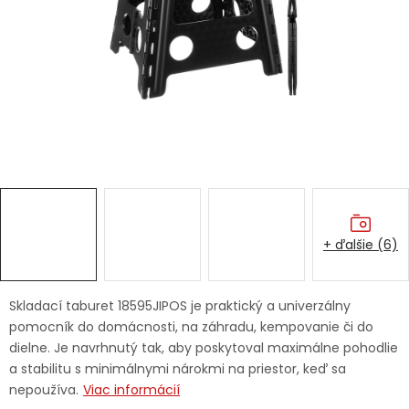
Ochranné pracovné pomôcky
Vianoce
Fotovoltaika
Značky
+ ďalšie (6)
Servis náradia
Hodnotenie obchodu
Skladací taburet 18595JIPOS je praktický a univerzálny
pomocník do domácnosti, na záhradu, kempovanie či do
Doprava a platba
Váš zákaznícky účet
dielne. Je navrhnutý tak, aby poskytoval maximálne pohodlie
a stabilitu s minimálnymi nárokmi na priestor, keď sa
Kontakty
nepoužíva.
Viac informácií