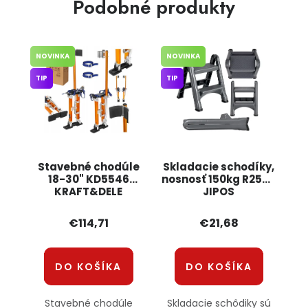
Podobné produkty
NOVINKA
NOVINKA
TIP
TIP
Stavebné chodúle
Skladacie schodíky,
18-30" KD5546
nosnosť 150kg R2540
KRAFT&DELE
JIPOS
€114,71
€21,68
DO KOŠÍKA
DO KOŠÍKA
Stavebné chodúle
Skladacie schôdiky sú