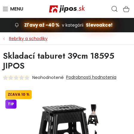
Prejsť na obsah
Hľad
N
Zľavy až -40 %
Slevoakce!
v kategórii
Slevoakce
Rebríky a schodíky
Stavba, dom
Skladací taburet 39cm 18595
JIPOS
Dielňa
Podrobnosti hodnotenia
Neohodnotené
Záhrada
10 %
Príslušenstvo pre automobily
TIP
Vybavenie a hračky pre deti
Domácnosť