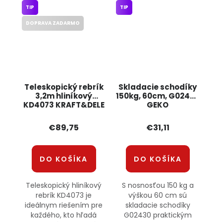
TIP
TIP
DOPRAVA ZADARMO
Teleskopický rebrík
Skladacie schodíky
3,2m hliníkový
150kg, 60cm, G02430
KD4073 KRAFT&DELE
GEKO
€89,75
€31,11
DO KOŠÍKA
DO KOŠÍKA
Teleskopický hliníkový
S nosnosťou 150 kg a
rebrík KD4073 je
výškou 60 cm sú
ideálnym riešením pre
skladacie schodíky
každého, kto hľadá
G02430 praktickým