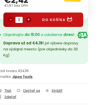
€2,42
€1,97 bez DPH
Jednotková cena:
DO KOŠÍKA
Objednajte
do 15:00
a odošleme
dnes!
Doprava už od €4,19!
pri výbere dopravy
na výdajné miesto (pre objednávky do 30
Kg)
Kód tovaru:
R2436
Značka:
Jipos Tools
Tlač
Opýtať sa
Strážiť
Zdieľať