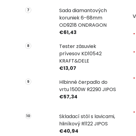
Sada diamantových
V
koruniek 6-68mm
OD9218 ONDRAGON
€61,43
Tester zásuviek
prívesov KD10542
KRAFT&DELE
€13,07
Hlbinné čerpadlo do
vrtu 1500W R2290 JIPOS
€57,34
Skladací stôl s lavicami,
hliníkový R1122 JIPOS
€40,94