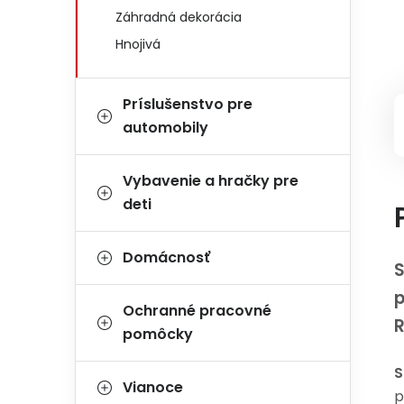
Záhradná dekorácia
Hnojivá
Príslušenstvo pre
automobily
Vybavenie a hračky pre
deti
Domácnosť
S
p
Ochranné pracovné
R
pomôcky
S
Vianoce
p