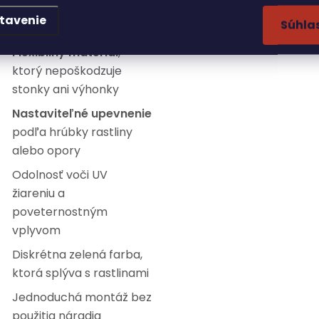
prevedenie pre viac
tavenie
Súhla
záhradníckych sezón
Flexibilný materiál
,
ktorý nepoškodzuje
stonky ani výhonky
Nastaviteľné upevnenie
podľa hrúbky rastliny
alebo opory
Odolnosť voči UV
žiareniu a
poveternostným
vplyvom
Diskrétna zelená farba,
ktorá splýva s rastlinami
Jednoduchá montáž bez
použitia náradia