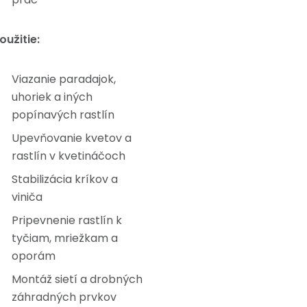
oužitie:
Viazanie paradajok,
uhoriek a iných
popínavých rastlín
Upevňovanie kvetov a
rastlín v kvetináčoch
Stabilizácia kríkov a
viniča
Pripevnenie rastlín k
tyčiam, mriežkam a
oporám
Montáž sietí a drobných
záhradných prvkov