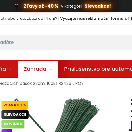
Zľavy až -40 %
Slevoakce!
v kategórii
t nebo vrátit zboží do 14 dní?
|
Využijte náš reklamační formulář
lňa
Záhrada
Príslušenstvo pre automo
viazacích pások 23cm, 100ks R2436 JIPOS
33 %
SLEVOAKCE
NOVINKA