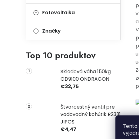
p
Fotovoltaika
v
a
Značky
p
p
Top 10 produktov
u
u
Z
Skladová váha 150kg
z
OD9100 ONDRAGON
p
€32,75
Štvorcestný ventil pre
vodovodný kohútik R2331
V
JIPOS
Tento 
€4,47
vyjadr