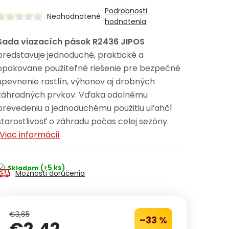
Podrobnosti
Neohodnotené
hodnotenia
Sada viazacích pások R2436 JIPOS
predstavuje jednoduché, praktické a
opakovane použiteľné riešenie pre bezpečné
upevnenie rastlín, výhonov aj drobných
záhradných prvkov. Vďaka odolnému
prevedeniu a jednoduchému použitiu uľahčí
starostlivosť o záhradu počas celej sezóny.
Viac informácií
(>5 ks)
Skladom
Možnosti doručenia
€3,65
–33 %