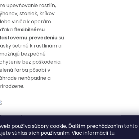
re upevňovanie rastlín,
ýhonov, stoniek, kríkov
lebo viniča k oporám.
Vďaka
flexibilnému
lastovému prevedeniu
sú
ásky šetrné k rastlinám a
možňujú bezpečné
chytenie bez poškodenia.
elená farba pôsobí v
áhrade nenápadne a
rirodzene.
lastnosti:
web používa súbory cookie. Ďalším prechádzaním tohto
ujete súhlas s ich používaním. Viac informácií
tu
.
Opakovane použiteľné