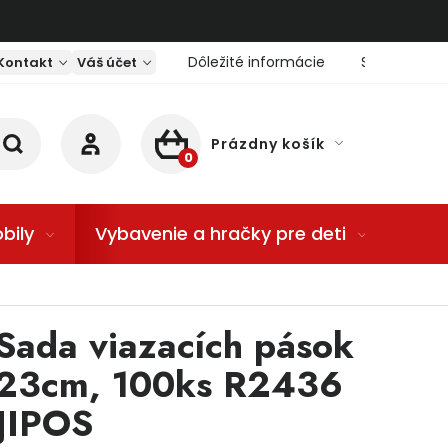
Dôležité informácie
Servis nárad
Kontakt
Váš účet
Prázdny košík
NÁKUPNÝ KOŠÍK
bily
Vybavenie a hračky pre deti
Dom
Sada viazacích pások
23cm, 100ks R2436
JIPOS