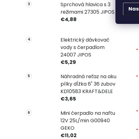
Sprchová hlavica s 3
Nas
režimami 27305 JIPOS
€4,88
Elektrický dávkovač
vody s čerpadlom
24007 JIPOS
€5,29
Náhradná reťaz na aku
pílky dĺžka 6" 36 zubov
KD10583 KRAFT&DELE
€3,65
Mini čerpadlo na naftu
12V 25L/min G00940
GEKO
€11,02