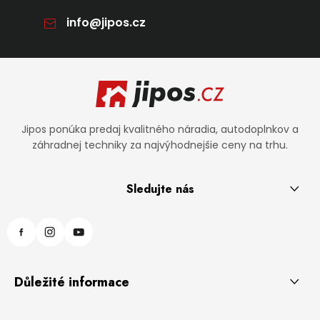
info
@
jipos.cz
Zápätie
Jipos ponúka predaj kvalitného náradia, autodoplnkov a
záhradnej techniky za najvýhodnejšie ceny na trhu.
Sledujte nás
Důležité informace