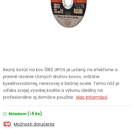
Ochranné pracovné pomôcky
Vianoce
Fotovoltaika
Značky
Rezný kotúč na kov 1383 JIPOS je určený na efektívne a
presné rezanie rôznych druhov kovov, vrátane
kyselinovzdornej, nerezovej a bežnej ocele. Tento nôž je
vďaka svojej vysokej kvalite a výkonu ideálny na
Servis náradia
Hodnotenie obchodu
profesionálne aj domáce použitie.
Viac informácií
Doprava a platba
Váš zákaznícky účet
(>5 ks)
Skladom
Kontakty
Možnosti doručenia