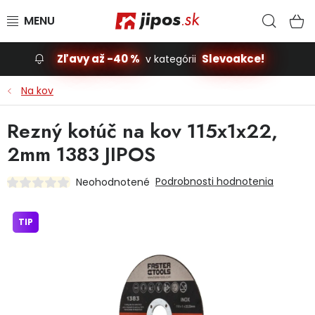
Prejsť na obsah
Hľad
N
Zľavy až -40 %
Slevoakce!
v kategórii
Slevoakce
Na kov
Stavba, dom
Rezný kotúč na kov 115x1x22,
2mm 1383 JIPOS
Dielňa
Podrobnosti hodnotenia
Neohodnotené
Záhrada
TIP
Príslušenstvo pre automobily
Vybavenie a hračky pre deti
Domácnosť