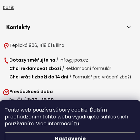
Košík
Kontakty
Teplická 906, 418 01 Bílina
Dotazy směřujte na
/
info@jipos.cz
Chci reklamovat zboží
/
Reklamační formulář
Chci vrátit zboží do 14 dní
/
Formulář pro vrácení zboží
Prevádzková doba
Po-Čt /
8:00 - 15:00
Pá /
7:30 - 14:30
Tento web používa súbory cookie. Ďalším
prechádzaním tohto webu vyjadrujete súhlas s ich
Obedňajšia prestávka /
11:00 - 11:30
používaním. Viac informácií
tu
.
Nastavenie