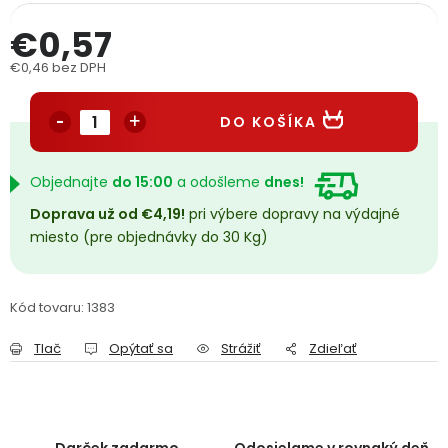
PODPORA
€0,57
€0,46 bez DPH
Reklamačný formulár
Odstúpenie v lehote 14 dní
Jednotková cena:
DO KOŠÍKA
Obchodné podmienky
Reklamačný poriadok
Podmienky ochrany osobných údajov
Objednajte
do 15:00
a odošleme
dnes!
Doprava už od €4,19!
pri výbere dopravy na výdajné
miesto (pre objednávky do 30 Kg)
+
Přihlášení
Registrace
Kód tovaru:
1383
Tlač
Opýtať sa
Strážiť
Zdieľať