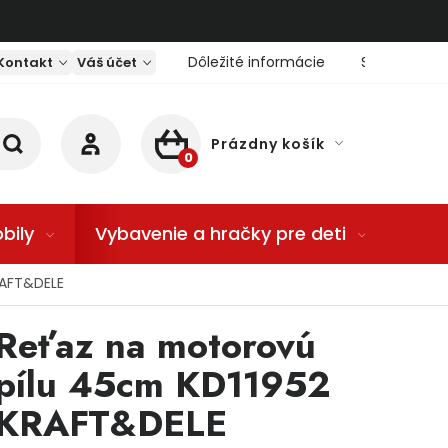
Dôležité informácie
Servis nárad
Kontakt
Váš účet
Prázdny košík
NÁKUPNÝ KOŠÍK
bily
Vybavenie a hračky pre deti
Dom
RAFT&DELE
Reťaz na motorovú
pílu 45cm KD11952
KRAFT&DELE