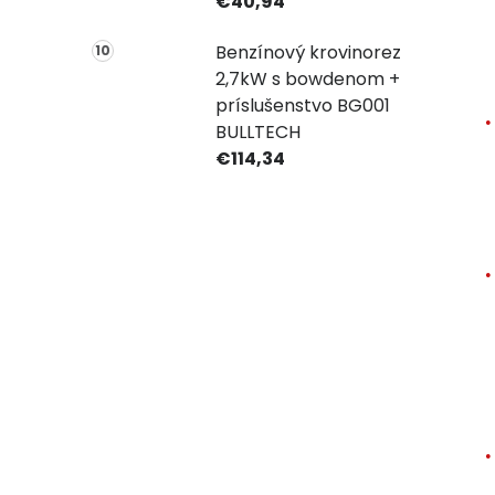
€40,94
Benzínový krovinorez
2,7kW s bowdenom +
príslušenstvo BG001
BULLTECH
€114,34