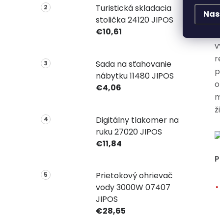
v
Turistická skladacia
Nas
stolička 24120 JIPOS
b
€10,61
p
v
r
Sada na sťahovanie
p
nábytku 11480 JIPOS
o
€4,06
m
ž
Digitálny tlakomer na
ruku 27020 JIPOS
€11,84
P
Prietokový ohrievač
vody 3000W 07407
JIPOS
€28,65