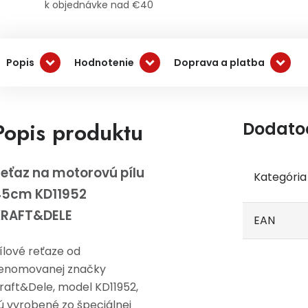
k objednávke nad €40
Popis
Hodnotenie
Doprava a platba
Popis produktu
Dodato
eťaz na motorovú pílu
Kategória
45cm KD11952
KRAFT&DELE
EAN
ílové reťaze od
enomovanej značky
raft&Dele, model KD11952,
ú vyrobené zo špeciálnej