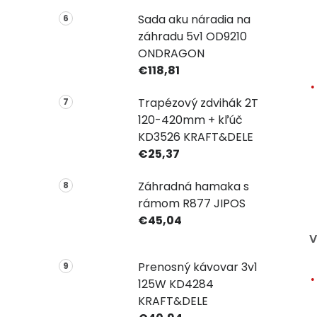
Sada aku náradia na
záhradu 5v1 OD9210
ONDRAGON
€118,81
Trapézový zdvihák 2T
120-420mm + kľúč
KD3526 KRAFT&DELE
€25,37
Záhradná hamaka s
rámom R877 JIPOS
€45,04
V
Prenosný kávovar 3v1
125W KD4284
KRAFT&DELE