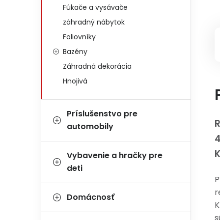
Fúkače a vysávače
záhradný nábytok
Foliovníky
Bazény
Záhradná dekorácia
Hnojivá
Príslušenstvo pre
R
automobily
Vybavenie a hračky pre
deti
P
r
Domácnosť
K
s