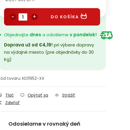
Jednotková cena:
DO KOŠÍKA
Objednajte
dnes
a odošleme
v pondelok!
Doprava už od €4,19!
pri výbere dopravy
na výdajné miesto (pre objednávky do 30
Kg)
Kód tovaru:
KD11952-XX
Tlač
Opýtať sa
Strážiť
Zdieľať
Odosielame v rovnaký deň