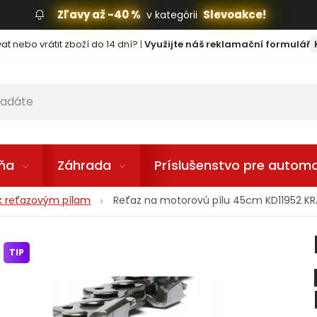
Zľavy až -40 %
Slevoakce!
v kategórii
t nebo vrátit zboží do 14 dní?
|
Využijte náš reklamační formulář
lňa
Záhrada
Príslušenstvo pre automo
 k reťazovým pílam
Reťaz na motorovú pílu 45cm KD11952 K
TIP