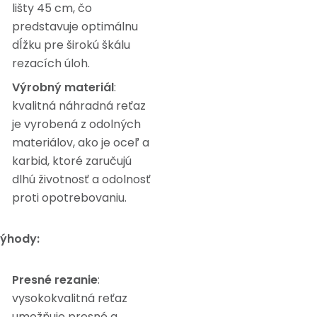
lišty 45 cm, čo
predstavuje optimálnu
dĺžku pre širokú škálu
rezacích úloh.
Výrobný materiál
:
kvalitná náhradná reťaz
je vyrobená z odolných
materiálov, ako je oceľ a
karbid, ktoré zaručujú
dlhú životnosť a odolnosť
proti opotrebovaniu.
ýhody:
Presné rezanie
:
vysokokvalitná reťaz
umožňuje presné a