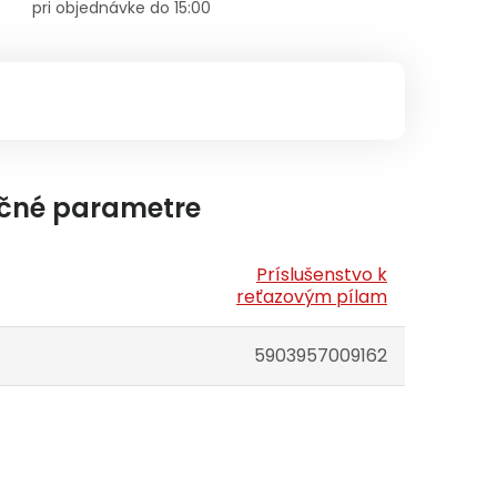
pri objednávke do 15:00
čné parametre
Príslušenstvo k
reťazovým pílam
5903957009162