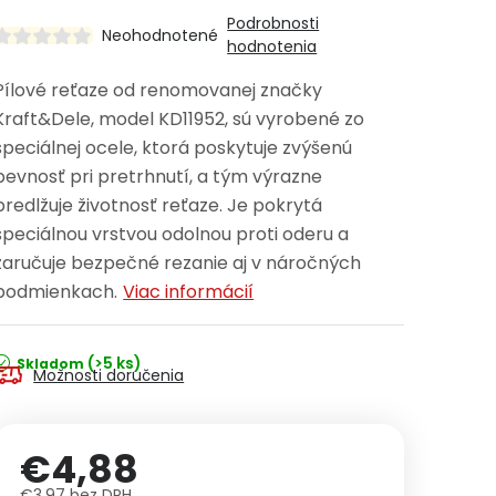
Podrobnosti
Neohodnotené
hodnotenia
Pílové reťaze od renomovanej značky
Kraft&Dele, model KD11952, sú vyrobené zo
špeciálnej ocele, ktorá poskytuje zvýšenú
pevnosť pri pretrhnutí, a tým výrazne
predlžuje životnosť reťaze. Je pokrytá
špeciálnou vrstvou odolnou proti oderu a
zaručuje bezpečné rezanie aj v náročných
podmienkach.
Viac informácií
(>5 ks)
Skladom
Možnosti doručenia
€4,88
€3,97 bez DPH