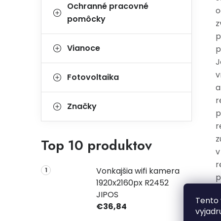
Ochranné pracovné
o
pomôcky
z
p
Vianoce
p
J
v
Fotovoltaika
a
r
Značky
p
r
z
Top 10 produktov
v
r
Vonkajšia wifi kamera
p
1920x2160px R2452
r
JIPOS
Tento 
s
€36,84
vyjadr
v