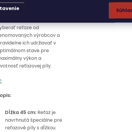
ýrazne ovplyvniť výkon,
tavenie
Súhla
ezpečnosť a pohodlie pri
oužívaní píly. Je dôležité
yberať reťaze od
enomovaných výrobcov a
ravidelne ich udržiavať v
ptimálnom stave pre
aximálny výkon a
ivotnosť reťazovej píly.
opis:
Dĺžka 45 cm:
Reťaz je
navrhnutá špeciálne pre
reťazové píly s dĺžkou