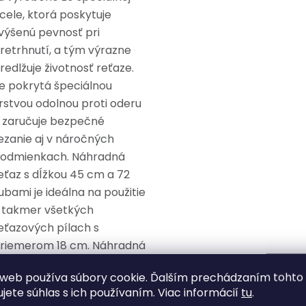
cele, ktorá poskytuje
výšenú pevnosť pri
retrhnutí, a tým výrazne
redlžuje životnosť reťaze.
e pokrytá špeciálnou
rstvou odolnou proti oderu
 zaručuje bezpečné
ezanie aj v náročných
odmienkach. Náhradná
eťaz s dĺžkou 45 cm a 72
ubami je ideálna na použitie
 takmer všetkých
eťazových pílach s
riemerom 18 cm. Náhradná
eťaz 45 cm je nevyhnutnou
web používa súbory cookie. Ďalším prechádzaním tohto
účasťou reťazovej píly a
ujete súhlas s ich používaním. Viac informácií
tu
.
ýber správnej reťaze môže