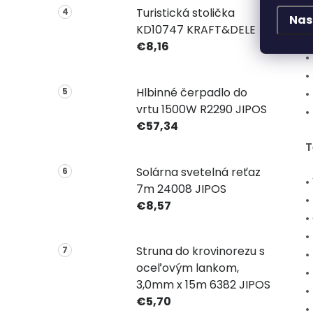
P
Turistická stolička
Nas
KD10747 KRAFT&DELE
•
€8,16
•
•
Hlbinné čerpadlo do
•
vrtu 1500W R2290 JIPOS
•
€57,34
T
Solárna svetelná reťaz
•
7m 24008 JIPOS
•
€8,57
•
•
Struna do krovinorezu s
•
oceľovým lankom,
•
3,0mm x 15m 6382 JIPOS
•
€5,70
•