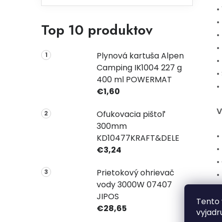
•
•
Top 10 produktov
•
•
Plynová kartuša Alpen
•
Camping IK1004 227 g
•
400 ml POWERMAT
•
€1,60
V
Ofukovacia pištoľ
300mm
•
KD10477KRAFT&DELE
•
€3,24
•
Prietokový ohrievač
•
vody 3000W 07407
•
JIPOS
•
Tento 
€28,65
vyjadr