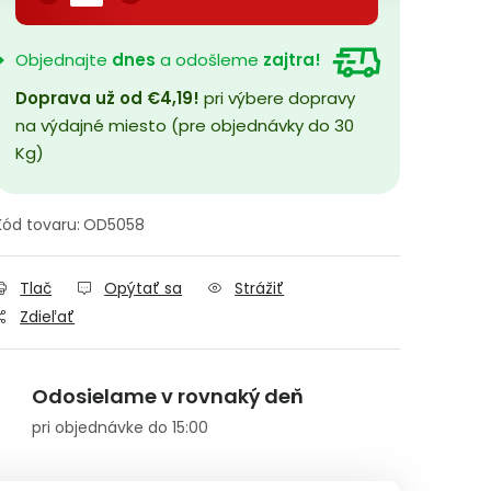
Objednajte
dnes
a odošleme
zajtra!
Doprava už od €4,19!
pri výbere dopravy
na výdajné miesto (pre objednávky do 30
Kg)
Kód tovaru:
OD5058
Tlač
Opýtať sa
Strážiť
Zdieľať
Odosielame v rovnaký deň
pri objednávke do 15:00