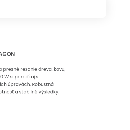
RAGON
a presné rezanie dreva, kovu,
 W si poradí aj s
cich úpravách. Robustná
tnosť a stabilné výsledky.