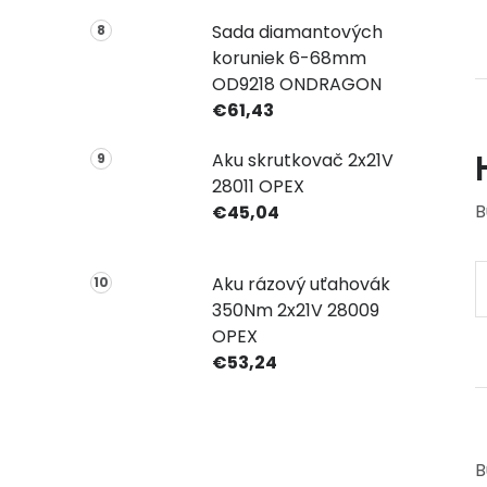
Sada diamantových
koruniek 6-68mm
OD9218 ONDRAGON
€61,43
Aku skrutkovač 2x21V
28011 OPEX
B
€45,04
Aku rázový uťahovák
350Nm 2x21V 28009
OPEX
€53,24
B