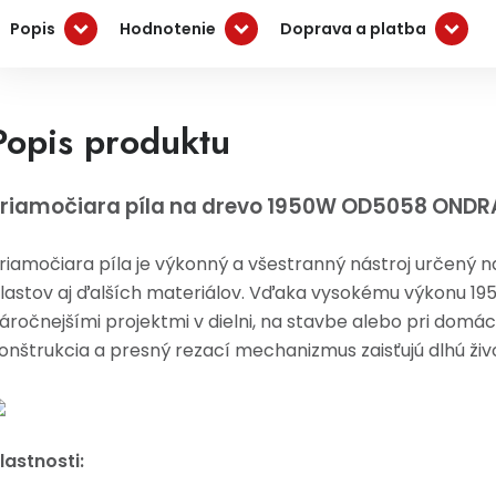
Popis
Hodnotenie
Doprava a platba
Popis produktu
riamočiara píla na drevo 1950W OD5058 OND
riamočiara píla je výkonný a všestranný nástroj určený n
lastov aj ďalších materiálov. Vďaka vysokému výkonu 1950
áročnejšími projektmi v dielni, na stavbe alebo pri domá
onštrukcia a presný rezací mechanizmus zaisťujú dlhú živo
lastnosti: