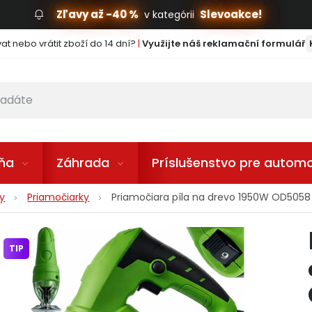
Zľavy až -40 %
Slevoakce!
v kategórii
t nebo vrátit zboží do 14 dní?
|
Využijte náš reklamační formulář
lňa
Záhrada
Príslušenstvo pre automo
ly
Priamočiarky
Priamočiara píla na drevo 1950W OD50
TIP