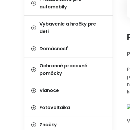
automobily
Vybavenie a hračky pre
deti
Domácnosť
P
Ochranné pracovné
P
pomôcky
p
n
Vianoce
k
Fotovoltaika
V
Značky