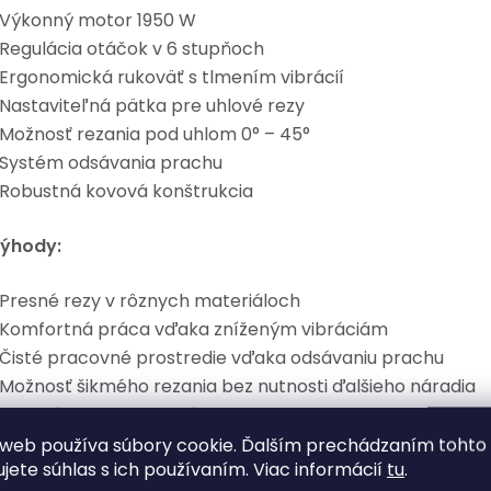
 Výkonný motor 1950 W
 Regulácia otáčok v 6 stupňoch
 Ergonomická rukoväť s tlmením vibrácií
 Nastaviteľná pätka pre uhlové rezy
 Možnosť rezania pod uhlom 0° – 45°
 Systém odsávania prachu
 Robustná kovová konštrukcia
ýhody:
 Presné rezy v rôznych materiáloch
 Komfortná práca vďaka zníženým vibráciám
 Čisté pracovné prostredie vďaka odsávaniu prachu
 Možnosť šikmého rezania bez nutnosti ďalšieho náradia
 Vysoká stabilita pri práci
 Dlhá životnosť aj pri intenzívnom používaní
web používa súbory cookie. Ďalším prechádzaním tohto
ujete súhlas s ich používaním. Viac informácií
tu
.