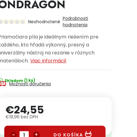
ONDRAGON
Podrobnosti
Neohodnotené
hodnotenia
Priamočiara píla je ideálnym riešením pre
každého, kto hľadá výkonný, presný a
univerzálny nástroj na rezanie v rôznych
materiáloch.
Viac informácií
(1 ks)
Skladom
Možnosti doručenia
€24,55
€19,96 bez DPH
Jednotková cena:
DO KOŠÍKA