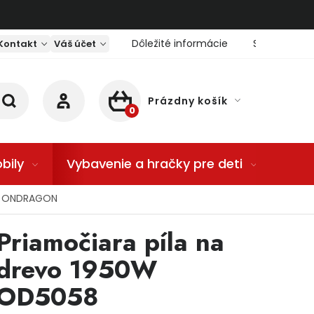
Dôležité informácie
Servis nárad
Kontakt
Váš účet
Prázdny košík
NÁKUPNÝ KOŠÍK
bily
Vybavenie a hračky pre deti
Dom
58 ONDRAGON
Priamočiara píla na
drevo 1950W
OD5058