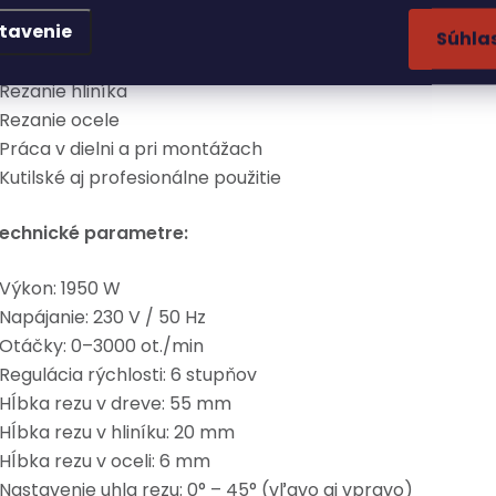
oužitie:
tavenie
Súhla
 Rezanie dreva
 Rezanie hliníka
 Rezanie ocele
 Práca v dielni a pri montážach
 Kutilské aj profesionálne použitie
echnické parametre:
 Výkon: 1950 W
 Napájanie: 230 V / 50 Hz
 Otáčky: 0–3000 ot./min
 Regulácia rýchlosti: 6 stupňov
 Hĺbka rezu v dreve: 55 mm
 Hĺbka rezu v hliníku: 20 mm
 Hĺbka rezu v oceli: 6 mm
 Nastavenie uhla rezu: 0° – 45° (vľavo aj vpravo)