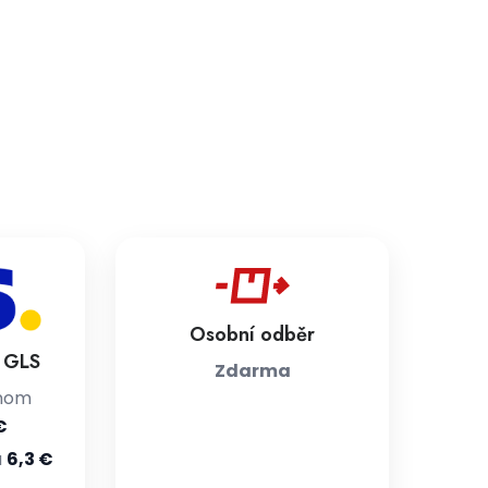
Osobní odběr
a GLS
Zdarma
jnom
€
u
6,3 €