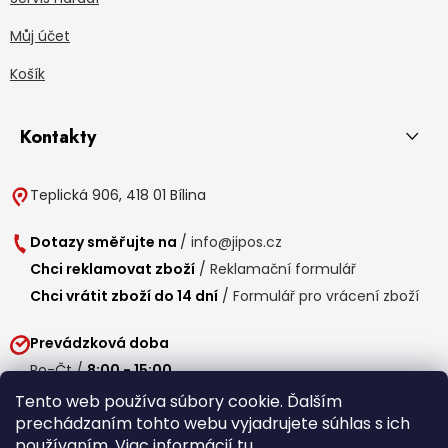
Můj účet
Košík
Kontakty
Teplická 906, 418 01 Bílina
Dotazy směřujte na
/
info@jipos.cz
Chci reklamovat zboží
/
Reklamační formulář
Chci vrátit zboží do 14 dní
/
Formulář pro vrácení zboží
Prevádzková doba
Po-Čt /
8:00 - 15:00
Pá /
7:30 - 14:30
Tento web používa súbory cookie. Ďalším
prechádzaním tohto webu vyjadrujete súhlas s ich
Obedňajšia prestávka /
11:00 - 11:30
používaním. Viac informácií
tu
.