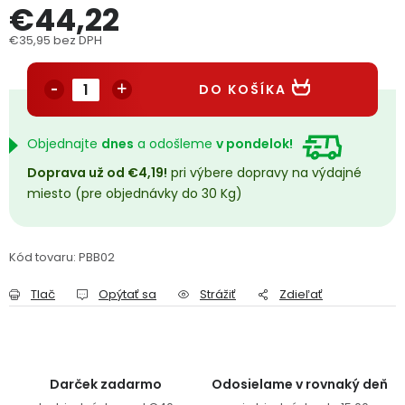
€44,22
PODPORA
€35,95 bez DPH
Jednotková cena:
Reklamačný formulár
Odstúpenie v lehote 14 dní
DO KOŠÍKA
Obchodné podmienky
Reklamačný poriadok
Objednajte
dnes
a odošleme
v pondelok!
Podmienky ochrany osobných údajov
Doprava už od €4,19!
pri výbere dopravy na výdajné
miesto (pre objednávky do 30 Kg)
+
Přihlášení
Registrace
Kód tovaru:
PBB02
Tlač
Opýtať sa
Strážiť
Zdieľať
Darček zadarmo
Odosielame v rovnaký deň