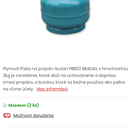
Ochranné pracovné pomôcky
Vianoce
Fotovoltaika
Značky
Plynová fľaša na propán-bután PBB02 BRADAS s hmotnosťou
2kg je zariadenie, ktoré slúži na uchovávanie a dopravu
zmesi propánu a butánu, ktoré sa bežne používa ako palivo
na rôzne účely.
Viac informácií
Servis náradia
Hodnotenie obchodu
(2 ks)
Skladom
Doprava a platba
Váš zákaznícky účet
Možnosti doručenia
Kontakty