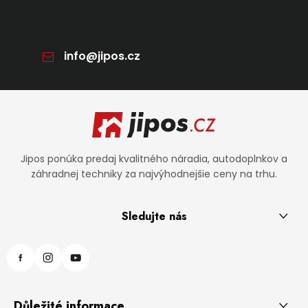
info
@
jipos.cz
Zápätie
Jipos ponúka predaj kvalitného náradia, autodoplnkov a
záhradnej techniky za najvýhodnejšie ceny na trhu.
Sledujte nás
Důležité informace