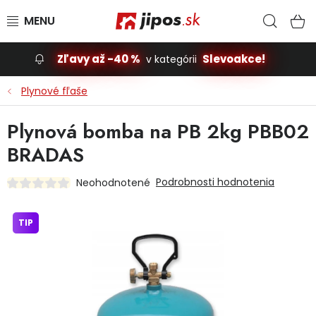
Prejsť na obsah
Hľad
N
Zľavy až -40 %
Slevoakce!
v kategórii
Slevoakce
Plynové fľaše
Stavba, dom
Plynová bomba na PB 2kg PBB02
BRADAS
Dielňa
Podrobnosti hodnotenia
Neohodnotené
Záhrada
TIP
Príslušenstvo pre automobily
Vybavenie a hračky pre deti
Domácnosť