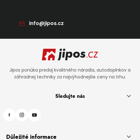
info
@
jipos.cz
Zápätie
Jipos ponúka predaj kvalitného náradia, autodoplnkov a
záhradnej techniky za najvýhodnejšie ceny na trhu.
Sledujte nás
Důležité informace