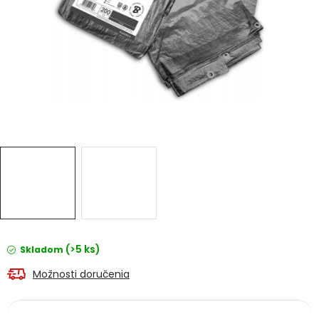
Ochranné pracovné pomôcky
Vianoce
Fotovoltaika
Značky
Servis náradia
Hodnotenie obchodu
(>5 ks)
Skladom
Doprava a platba
Váš zákaznícky účet
Možnosti doručenia
Kontakty