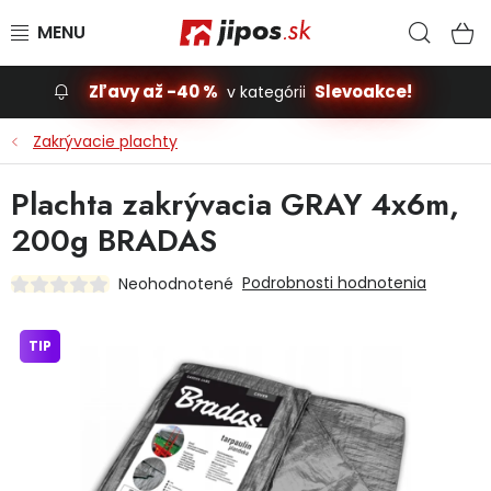
Prejsť na obsah
Hľad
N
Zľavy až -40 %
Slevoakce!
v kategórii
Slevoakce
Zakrývacie plachty
Stavba, dom
Plachta zakrývacia GRAY 4x6m,
200g BRADAS
Dielňa
Podrobnosti hodnotenia
Neohodnotené
Záhrada
TIP
Príslušenstvo pre automobily
Vybavenie a hračky pre deti
Domácnosť