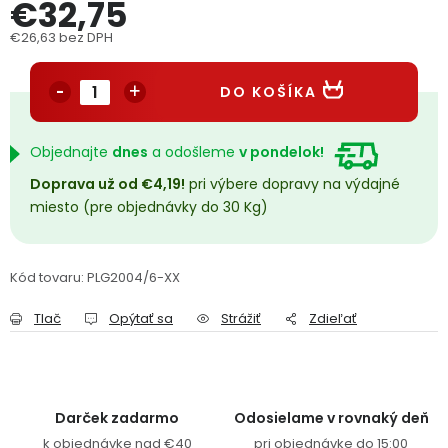
€32,75
PODPORA
€26,63 bez DPH
Jednotková cena:
Reklamačný formulár
Odstúpenie v lehote 14 dní
DO KOŠÍKA
Obchodné podmienky
Reklamačný poriadok
Objednajte
dnes
a odošleme
v pondelok!
Podmienky ochrany osobných údajov
Doprava už od €4,19!
pri výbere dopravy na výdajné
miesto (pre objednávky do 30 Kg)
+
Přihlášení
Registrace
Kód tovaru:
PLG2004/6-XX
Tlač
Opýtať sa
Strážiť
Zdieľať
Darček zadarmo
Odosielame v rovnaký deň
k objednávke nad €40
pri objednávke do 15:00