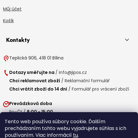
Můj účet
Košík
Kontakty
Teplická 906, 418 01 Bílina
Dotazy směřujte na
/
info@jipos.cz
Chci reklamovat zboží
/
Reklamační formulář
Chci vrátit zboží do 14 dní
/
Formulář pro vrácení zboží
Prevádzková doba
Po-Čt /
8:00 - 15:00
Pá /
7:30 - 14:30
Tento web používa súbory cookie. Ďalším
prechádzaním tohto webu vyjadrujete súhlas s ich
Obedňajšia prestávka /
11:00 - 11:30
používaním. Viac informácií
tu
.