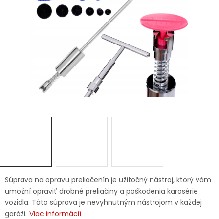
Ochranné pracovné pomôcky
Vianoce
Fotovoltaika
Značky
Servis náradia
Hodnotenie obchodu
Doprava a platba
Váš zákaznícky účet
Súprava na opravu preliačenín je užitočný nástroj, ktorý vám
umožní opraviť drobné preliačiny a poškodenia karosérie
Kontakty
vozidla. Táto súprava je nevyhnutným nástrojom v každej
garáži.
Viac informácií