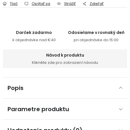
Tlač
Opýtať sa
Strážiť
Zdieľať
Darček zadarmo
Odosielame v rovnaký deň
k objednávke nad €40
pri objednávke do 15:00
Návod k produktu
Klikněte zde pro zobrazení návodu
Popis
Parametre produktu