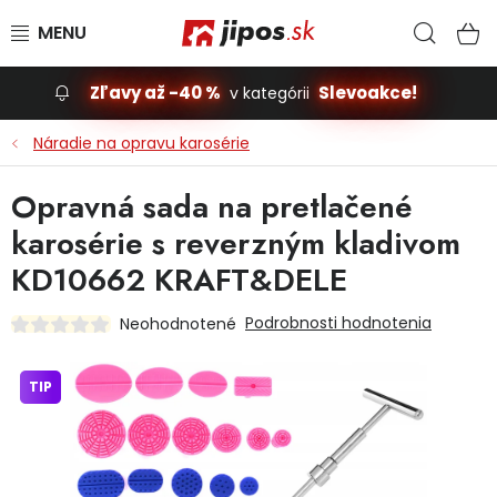
Prejsť na obsah
Hľad
N
Zľavy až -40 %
Slevoakce!
v kategórii
Slevoakce
Náradie na opravu karosérie
Stavba, dom
Opravná sada na pretlačené
karosérie s reverzným kladivom
Dielňa
KD10662 KRAFT&DELE
Záhrada
Podrobnosti hodnotenia
Neohodnotené
Príslušenstvo pre automobily
TIP
Vybavenie a hračky pre deti
Domácnosť