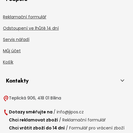
Reklamační formulář
Odstoupení ve lhůtě 14 dní
Servis nářadí
Můj účet
Košík
Kontakty
Teplická 906, 418 01 Bílina
Dotazy směřujte na
/
info@jipos.cz
Chci reklamovat zboží
/
Reklamační formulář
Chci vrátit zboží do 14 dní
/
Formulář pro vrácení zboží