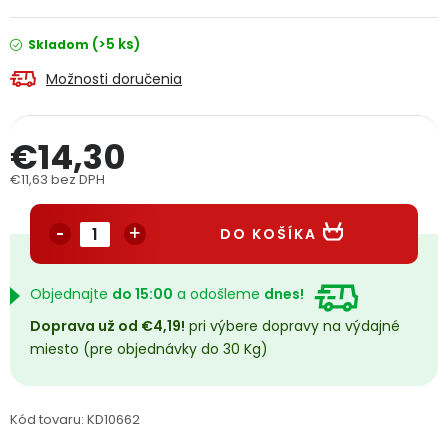
PODPORA
(>5 ks)
Skladom
Možnosti doručenia
Reklamačný formulár
Odstúpenie v lehote 14 dní
Obchodné podmienky
Reklamačný poriadok
€14,30
€11,63 bez DPH
Podmienky ochrany osobných údajov
Jednotková cena:
DO KOŠÍKA
+
Přihlášení
Registrace
Objednajte
do 15:00
a odošleme
dnes!
Doprava už od €4,19!
pri výbere dopravy na výdajné
miesto (pre objednávky do 30 Kg)
Kód tovaru:
KD10662