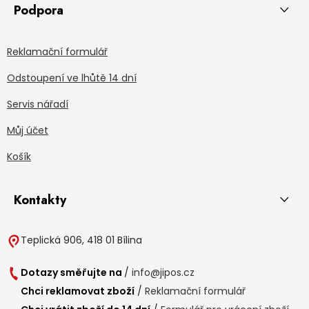
Podpora
Reklamační formulář
Odstoupení ve lhůtě 14 dní
Servis nářadí
Můj účet
Košík
Kontakty
Teplická 906, 418 01 Bílina
Dotazy směřujte na
/
info@jipos.cz
Chci reklamovat zboží
/
Reklamační formulář