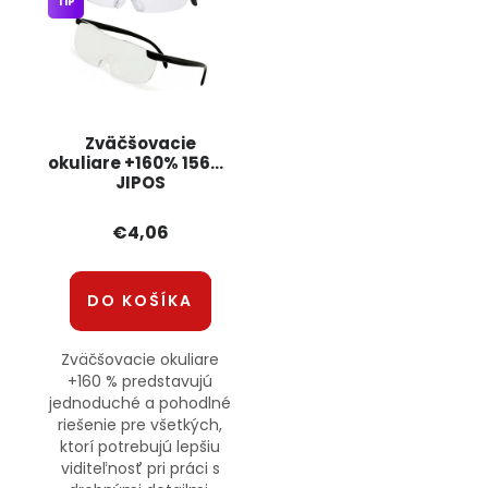
TIP
Zväčšovacie
okuliare +160% 15674
JIPOS
€4,06
DO KOŠÍKA
Zväčšovacie okuliare
+160 % predstavujú
jednoduché a pohodlné
riešenie pre všetkých,
ktorí potrebujú lepšiu
viditeľnosť pri práci s