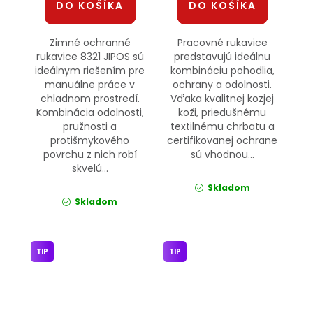
DO KOŠÍKA
DO KOŠÍKA
Zimné ochranné
Pracovné rukavice
rukavice 8321 JIPOS sú
predstavujú ideálnu
ideálnym riešením pre
kombináciu pohodlia,
manuálne práce v
ochrany a odolnosti.
chladnom prostredí.
Vďaka kvalitnej kozjej
Kombinácia odolnosti,
koži, priedušnému
pružnosti a
textilnému chrbatu a
protišmykového
certifikovanej ochrane
povrchu z nich robí
sú vhodnou...
skvelú...
Skladom
Skladom
TIP
TIP