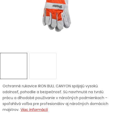
Ochranné pracovné pomôcky
Vianoce
Fotovoltaika
Značky
Servis náradia
Hodnotenie obchodu
Ochranné rukavice IRON BULL CANYON spájajú vysokú
odolnosť, pohodlie a bezpečnosť. Sú navrhnuté na tvrdú
Doprava a platba
Váš zákaznícky účet
prácu a dlhodobé používanie v náročných podmienkach -
spoľahlivá voľba pre profesionálov aj náročných domácich
Kontakty
majstrov.
Viac informácií