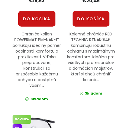
€15,53
€20,45
DO KOŠÍKA
DO KOŠÍKA
Chrániče kolien
Kolenné chrániče RED
POWERMAT PM-NAK-1T
TECHNIC RTNAK0146
ponúkajú ideálny pomer
kombinujú robustnú
odolnosti, komfortu a
ochranu s maximálnym
praktickosti. Vďaka
komfortom. Ideálne pre
prepracovanej
všetkých profesionálov
konštrukcii sa
a domácich majstrov,
prispôsobia každému
ktorí si chcú chrániť
pohybu a poskytnú
kolená...
vašim...
Skladom
Skladom
NOVINKA