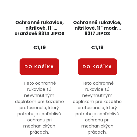
Ochranné rukavice,
Ochranné rukavice,
nitrilové, 11"
nitrilové, 11" modré
oranžové 8314 JIPOS
8317 JIPOS
€1,19
€1,19
DO KOŠÍKA
DO KOŠÍKA
Tieto ochranné
Tieto ochranné
rukavice sú
rukavice sú
nevyhnutným
nevyhnutným
doplnkom pre každého
doplnkom pre každého
profesionála, ktorý
profesionála, ktorý
potrebuje spoľahlivú
potrebuje spoľahlivú
ochranu pri
ochranu pri
mechanických
mechanických
prácach.
prácach.