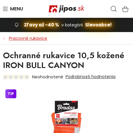
Prejsť na obsah
Hľad
N
Zľavy až -40 %
Slevoakce!
v kategórii
Slevoakce
Pracovné rukavice
Stavba, dom
Ochranné rukavice 10,5 kožené
IRON BULL CANYON
Dielňa
Podrobnosti hodnotenia
Neohodnotené
Záhrada
TIP
Príslušenstvo pre automobily
Vybavenie a hračky pre deti
Domácnosť