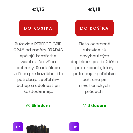
€1,15
€1,19
DO KOŠÍKA
DO KOŠÍKA
Rukavice PERFECT GRIP
Tieto ochranné
GRAY od značky BRADAS
rukavice sú
spájajú komfort s
nevyhnutným
vysokou úrovňou
doplnkom pre každého
ochrany. Sú ideálnou
profesionála, ktorý
voľbou pre každého, kto
potrebuje spoľahlivú
potrebuje spoľahlivý
ochranu pri
úchop a odolnosť pri
mechanických
každodennej...
prácach.
Skladom
Skladom
TIP
TIP