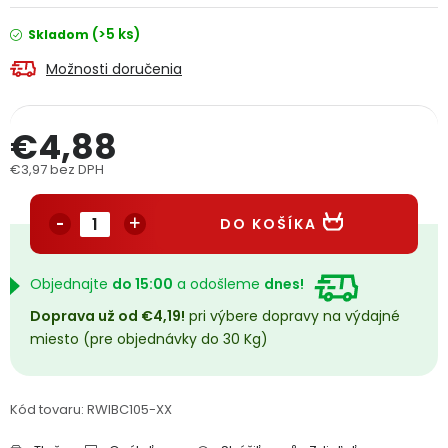
PODPORA
(>5 ks)
Skladom
Možnosti doručenia
Reklamačný formulár
Odstúpenie v lehote 14 dní
Obchodné podmienky
Reklamačný poriadok
€4,88
€3,97 bez DPH
Podmienky ochrany osobných údajov
Jednotková cena:
DO KOŠÍKA
+
Přihlášení
Registrace
Objednajte
do 15:00
a odošleme
dnes!
Doprava už od €4,19!
pri výbere dopravy na výdajné
miesto (pre objednávky do 30 Kg)
Kód tovaru:
RWIBC105-XX