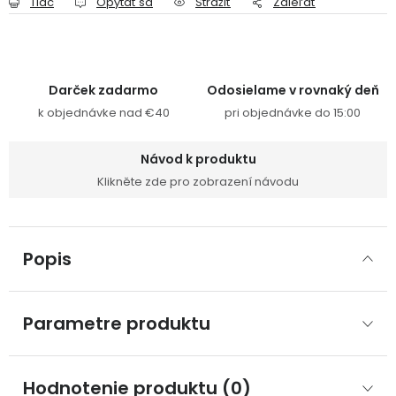
Tlač
Opýtať sa
Strážiť
Zdieľať
Darček zadarmo
Odosielame v rovnaký deň
k objednávke nad €40
pri objednávke do 15:00
Návod k produktu
Klikněte zde pro zobrazení návodu
Popis
Parametre produktu
Hodnotenie produktu (0)