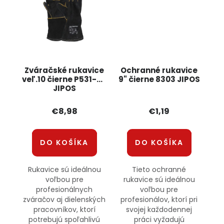
Zváračské rukavice
Ochranné rukavice
veľ.10 čierne P531-58
9" čierne 8303 JIPOS
JIPOS
€8,98
€1,19
DO KOŠÍKA
DO KOŠÍKA
Rukavice sú ideálnou
Tieto ochranné
voľbou pre
rukavice sú ideálnou
profesionálnych
voľbou pre
zváračov aj dielenských
profesionálov, ktorí pri
pracovníkov, ktorí
svojej každodennej
potrebujú spoľahlivú
práci vyžadujú