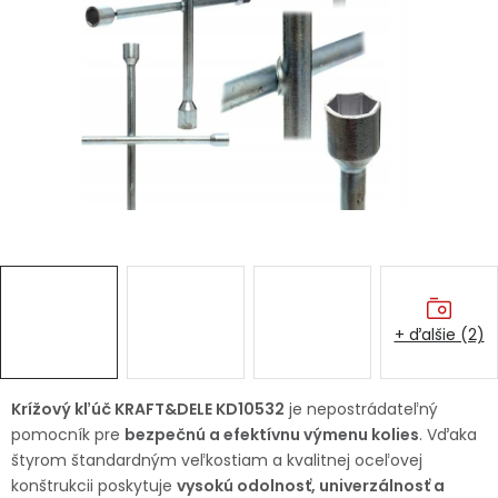
Ochranné pracovné pomôcky
Vianoce
Fotovoltaika
Značky
+ ďalšie (2)
Servis náradia
Hodnotenie obchodu
Doprava a platba
Váš zákaznícky účet
Krížový kľúč KRAFT&DELE KD10532
je nepostrádateľný
pomocník pre
bezpečnú a efektívnu výmenu kolies
. Vďaka
Kontakty
štyrom štandardným veľkostiam a kvalitnej oceľovej
konštrukcii poskytuje
vysokú odolnosť, univerzálnosť a