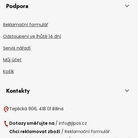
Podpora
Reklamační formulář
Odstoupení ve lhůtě 14 dní
Servis nářadí
Můj účet
Košík
Kontakty
Teplická 906, 418 01 Bílina
Dotazy směřujte na
/
info@jipos.cz
Chci reklamovat zboží
/
Reklamační formulář