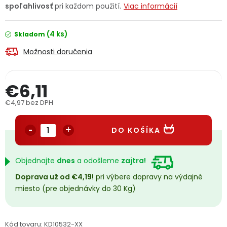
spoľahlivosť
pri každom použití.
Viac informácií
PODPORA
(4 ks)
Skladom
Reklamačný formulár
Odstúpenie v lehote 14 dní
Možnosti doručenia
Obchodné podmienky
Reklamačný poriadok
€6,11
Podmienky ochrany osobných údajov
€4,97 bez DPH
Jednotková cena:
+
Přihlášení
Registrace
DO KOŠÍKA
Objednajte
dnes
a odošleme
zajtra!
Doprava už od €4,19!
pri výbere dopravy na výdajné
miesto (pre objednávky do 30 Kg)
Kód tovaru:
KD10532-XX