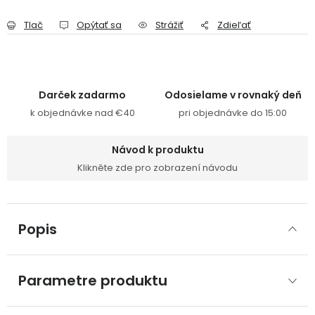
Tlač
Opýtať sa
Strážiť
Zdieľať
Darček zadarmo
Odosielame v rovnaký deň
k objednávke nad €40
pri objednávke do 15:00
Návod k produktu
Klikněte zde pro zobrazení návodu
Popis
Parametre produktu