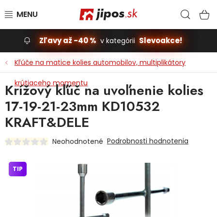
Prejsť na obsah
Hľad
N
Zľavy až -40 %
Slevoakce!
v kategórii
Slevoakce
Kľúče na matice kolies automobilov, multiplikátory
krútiaceho momentu
Stavba, dom
Krížový kľúč na uvoľnenie kolies
17-19-21-23mm KD10532
Dielňa
KRAFT&DELE
Záhrada
Podrobnosti hodnotenia
Neohodnotené
Príslušenstvo pre automobily
TIP
Vybavenie a hračky pre deti
Domácnosť