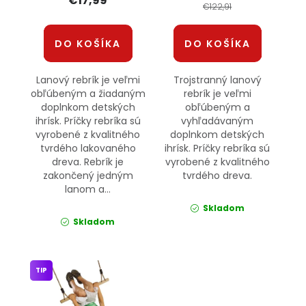
€17,99
€122,91
DO KOŠÍKA
DO KOŠÍKA
Lanový rebrík je veľmi
Trojstranný lanový
obľúbeným a žiadaným
rebrík je veľmi
doplnkom detských
obľúbeným a
ihrísk. Príčky rebríka sú
vyhľadávaným
vyrobené z kvalitného
doplnkom detských
tvrdého lakovaného
ihrísk. Príčky rebríka sú
dreva. Rebrík je
vyrobené z kvalitného
zakončený jedným
tvrdého dreva.
lanom a...
Skladom
Skladom
TIP