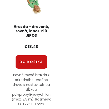
Hrazda - drevená,
rovná, lano PP10
JIPOS
€18,40
DO KOŠÍKA
Pevná rovná hrazda z
prírodného tvrdého
dreva s nastaviteľnou
dĺžkou
polypropylénových lán
(max. 2,5 m). Rozmery:
Ø 35 x 580 mm.