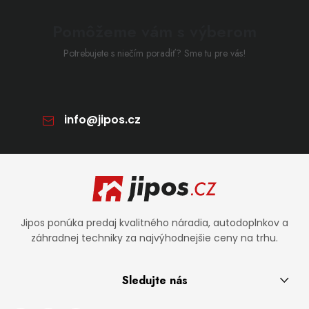
Pomôžeme vám s výberom
Potrebujete s niečím poradiť? Sme tu pre vás!
info
@
jipos.cz
Zápätie
Jipos ponúka predaj kvalitného náradia, autodoplnkov a
záhradnej techniky za najvýhodnejšie ceny na trhu.
Sledujte nás