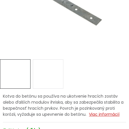
Ochranné pracovné pomôcky
Vianoce
Fotovoltaika
Značky
Servis náradia
Hodnotenie obchodu
Kotva do betónu sa používa na ukotvenie hracích zostáv
alebo ďalších modulov ihriska, aby sa zabezpečila stabilita a
Doprava a platba
Váš zákaznícky účet
bezpečnosť hracích prvkov. Povrch je pozinkovaný proti
korózii, vyžaduje sa upevnenie do betónu.
Viac informácií
Kontakty