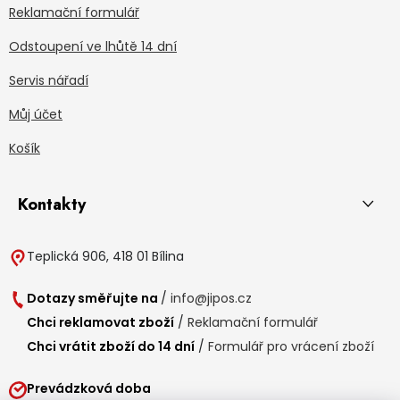
Reklamační formulář
Odstoupení ve lhůtě 14 dní
Servis nářadí
Můj účet
Košík
Kontakty
Teplická 906, 418 01 Bílina
Dotazy směřujte na
/
info@jipos.cz
Chci reklamovat zboží
/
Reklamační formulář
Chci vrátit zboží do 14 dní
/
Formulář pro vrácení zboží
Prevádzková doba