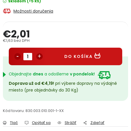
(>5 ks)
Skladom
PODPORA
Možnosti doručenia
Reklamačný formulár
Odstúpenie v lehote 14 dní
€2,01
Obchodné podmienky
Reklamačný poriadok
€1,63 bez DPH
Jednotková cena:
Podmienky ochrany osobných údajov
DO KOŠÍKA
+
Přihlášení
Registrace
Objednajte
dnes
a odošleme
v pondelok!
Doprava už od €4,19!
pri výbere dopravy na výdajné
miesto (pre objednávky do 30 Kg)
Kód tovaru:
830.003.010.001-1-XX
Tlač
Opýtať sa
Strážiť
Zdieľať