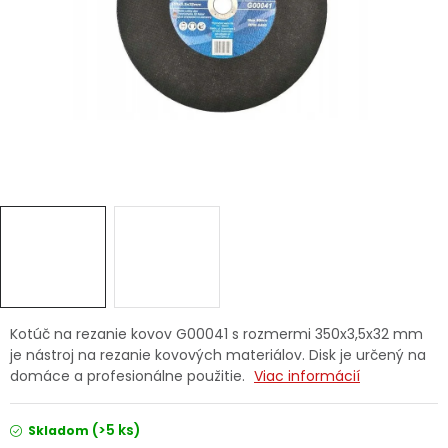
Ochranné pracovné pomôcky
Vianoce
Fotovoltaika
Značky
Servis náradia
Hodnotenie obchodu
Kotúč na rezanie kovov G00041 s rozmermi 350x3,5x32 mm
je nástroj na rezanie kovových materiálov. Disk je určený na
Doprava a platba
Váš zákaznícky účet
domáce a profesionálne použitie.
Viac informácií
Kontakty
(>5 ks)
Skladom