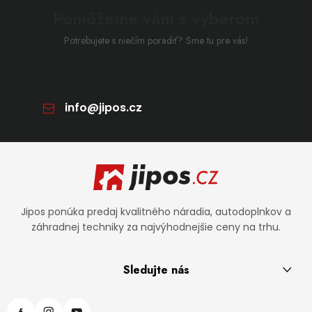
Pomôžeme vám s výberom
Potrebujete s niečím poradiť? Sme tu pre vás!
info
@
jipos.cz
Zápätie
Jipos ponúka predaj kvalitného náradia, autodoplnkov a
záhradnej techniky za najvýhodnejšie ceny na trhu.
Sledujte nás