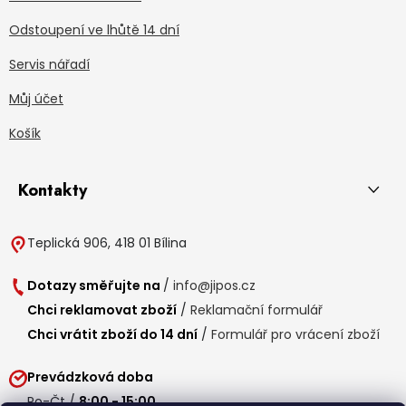
Odstoupení ve lhůtě 14 dní
Servis nářadí
Můj účet
Košík
Kontakty
Teplická 906, 418 01 Bílina
Dotazy směřujte na
/
info@jipos.cz
Chci reklamovat zboží
/
Reklamační formulář
Chci vrátit zboží do 14 dní
/
Formulář pro vrácení zboží
Prevádzková doba
Po-Čt /
8:00 - 15:00