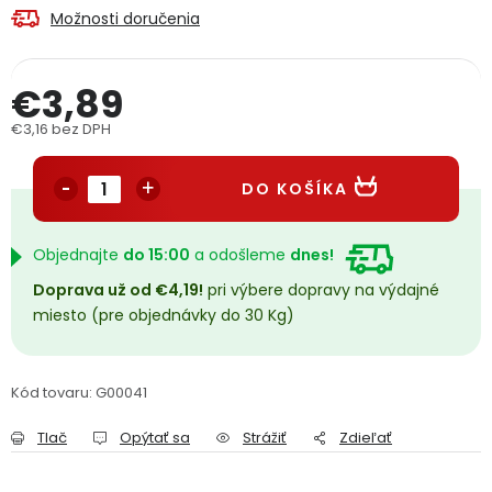
Možnosti doručenia
PODPORA
€3,89
Reklamačný formulár
Odstúpenie v lehote 14 dní
€3,16 bez DPH
Obchodné podmienky
Reklamačný poriadok
Jednotková cena:
DO KOŠÍKA
Podmienky ochrany osobných údajov
Objednajte
do 15:00
a odošleme
dnes!
+
Přihlášení
Registrace
Doprava už od €4,19!
pri výbere dopravy na výdajné
miesto (pre objednávky do 30 Kg)
Kód tovaru:
G00041
Tlač
Opýtať sa
Strážiť
Zdieľať