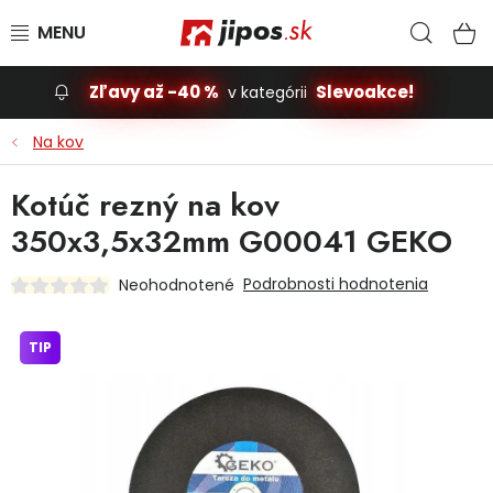
Prejsť na obsah
Hľad
N
Zľavy až -40 %
Slevoakce!
v kategórii
Slevoakce
Na kov
Stavba, dom
Kotúč rezný na kov
350x3,5x32mm G00041 GEKO
Dielňa
Podrobnosti hodnotenia
Neohodnotené
Záhrada
TIP
Príslušenstvo pre automobily
Vybavenie a hračky pre deti
Domácnosť