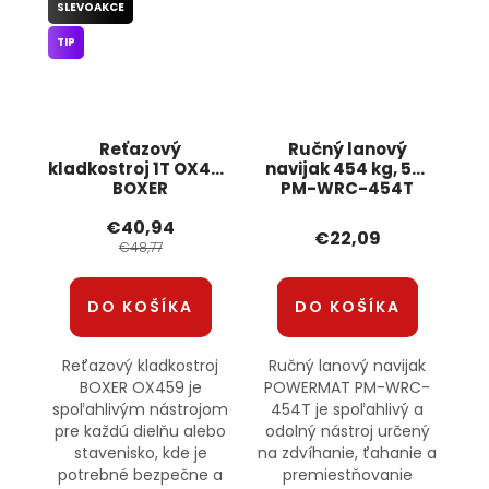
SLEVOAKCE
TIP
Reťazový
Ručný lanový
kladkostroj 1T OX459
navijak 454 kg, 5m
BOXER
PM-WRC-454T
POWERMAT
€40,94
€22,09
€48,77
DO KOŠÍKA
DO KOŠÍKA
Reťazový kladkostroj
Ručný lanový navijak
BOXER OX459 je
POWERMAT PM-WRC-
spoľahlivým nástrojom
454T je spoľahlivý a
pre každú dielňu alebo
odolný nástroj určený
stavenisko, kde je
na zdvíhanie, ťahanie a
potrebné bezpečne a
premiestňovanie