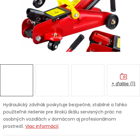
Ochranné pracovné pomôcky
Vianoce
Fotovoltaika
Značky
+ ďalšie (1)
Servis náradia
Hodnotenie obchodu
Hydraulický zdvihák poskytuje bezpečné, stabilné a ľahko
použiteľné riešenie pre širokú škálu servisných prác na
Doprava a platba
Váš zákaznícky účet
osobných vozidlách v domácom aj profesionálnom
prostredí.
Viac informácií
Kontakty