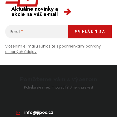
Aktuálne novinky a
akcie na váš e-mail
Email
PRIHLÁSIŤ SA
Vložením e-mailu súhlasíte s
podmienkami ochrany
osobných údajov
Pomôžeme vám s výberom
Potrebujete s niečím poradiť? Sme tu pre vás!
info
@
jipos.cz