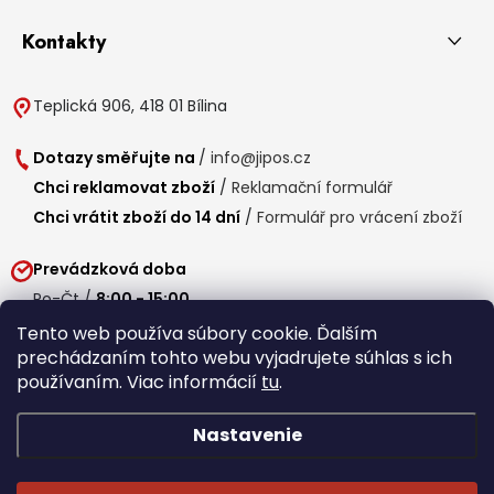
Kontakty
Teplická 906, 418 01 Bílina
Dotazy směřujte na
/
info@jipos.cz
Chci reklamovat zboží
/
Reklamační formulář
Chci vrátit zboží do 14 dní
/
Formulář pro vrácení zboží
Prevádzková doba
Po-Čt /
8:00 - 15:00
Pá /
7:30 - 14:30
Tento web používa súbory cookie. Ďalším
prechádzaním tohto webu vyjadrujete súhlas s ich
Obedňajšia prestávka /
11:00 - 11:30
používaním. Viac informácií
tu
.
Nastavenie
Copyright 2026
Jipos.sk
. Všetky práva vyhradené.
Upraviť nastavenie
cookies