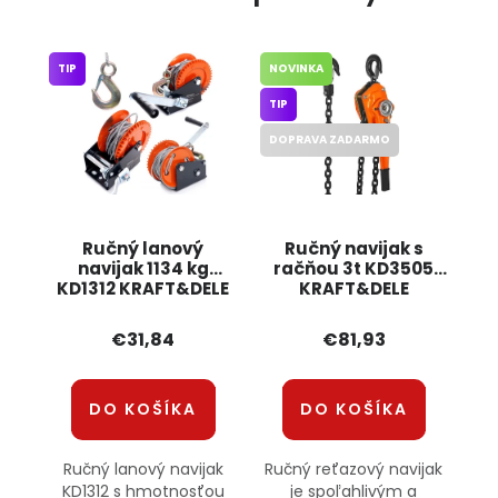
TIP
NOVINKA
TIP
DOPRAVA ZADARMO
Ručný lanový
Ručný navijak s
navijak 1134 kg
račňou 3t KD3505
KD1312 KRAFT&DELE
KRAFT&DELE
€31,84
€81,93
DO KOŠÍKA
DO KOŠÍKA
Ručný lanový navijak
Ručný reťazový navijak
KD1312 s hmotnosťou
je spoľahlivým a