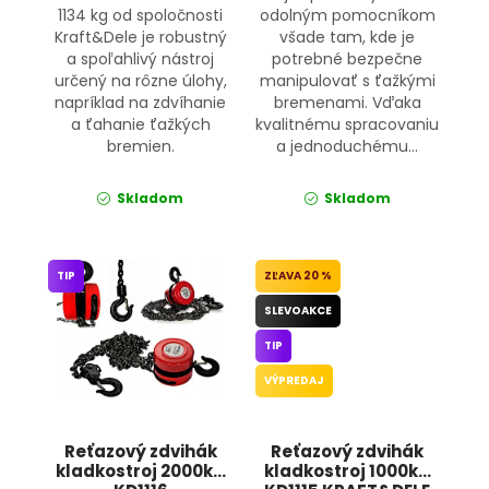
1134 kg od spoločnosti
odolným pomocníkom
Kraft&Dele je robustný
všade tam, kde je
a spoľahlivý nástroj
potrebné bezpečne
určený na rôzne úlohy,
manipulovať s ťažkými
napríklad na zdvíhanie
bremenami. Vďaka
a ťahanie ťažkých
kvalitnému spracovaniu
bremien.
a jednoduchému...
Skladom
Skladom
TIP
20 %
SLEVOAKCE
TIP
VÝPREDAJ
Reťazový zdvihák
Reťazový zdvihák
kladkostroj 2000kg
kladkostroj 1000kg