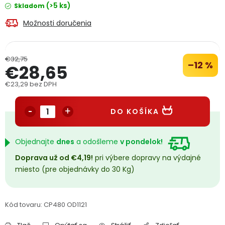
(>5 ks)
Skladom
PODPORA
Možnosti doručenia
Reklamačný formulár
Odstúpenie v lehote 14 dní
€32,75
–12 %
€28,65
Obchodné podmienky
Reklamačný poriadok
€23,29 bez DPH
Podmienky ochrany osobných údajov
Jednotková cena:
DO KOŠÍKA
+
Přihlášení
Registrace
Objednajte
dnes
a odošleme
v pondelok!
Doprava už od €4,19!
pri výbere dopravy na výdajné
miesto (pre objednávky do 30 Kg)
Kód tovaru:
CP480 OD1121