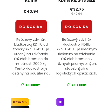
KD1116
KD1115 KRAFT&DELE
KRAFT&amp;DELE
€32,75
€40,94
€40,94
DO KOŠÍKA
DO KOŠÍKA
Reťazový zdvihák
Reťazový zdvihák
kladkostroj KD1116 od
kladkostroj KD1115
značky KRAFT&DELE je
KRAFT&DELE je ideálnym
určený na zdvíhanie
riešením na zdvíhanie
ťažkých bremien do
ťažkých bremien v
hmotnosti 2000 kg.
rôznych priemyselných,
Tento kladkostroj je
stavebných a
ideálny na použitie na...
logistických aplikáciách.
Skladom
Skladom
16 %
TIP