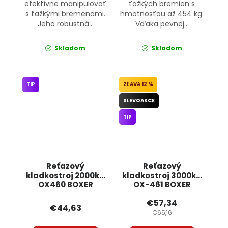
efektívne manipulovať
ťažkých bremien s
s ťažkými bremenami.
hmotnosťou až 454 kg.
Jeho robustná...
Vďaka pevnej...
Skladom
Skladom
TIP
12 %
SLEVOAKCE
TIP
Reťazový
Reťazový
kladkostroj 2000kg
kladkostroj 3000kg
OX460 BOXER
OX-461 BOXER
€57,34
€44,63
€65,16