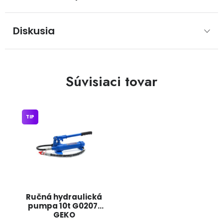
Diskusia
Súvisiaci tovar
TIP
Ručná hydraulická
pumpa 10t G02071
GEKO