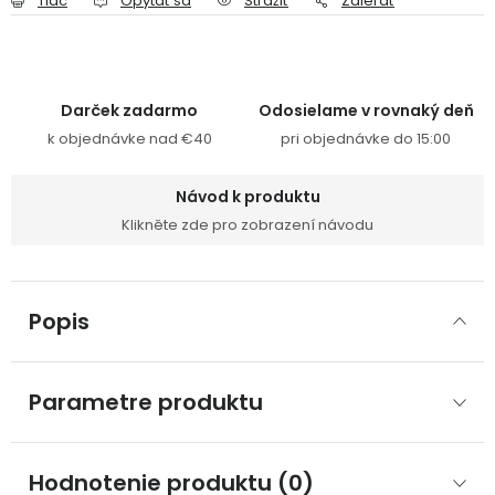
Tlač
Opýtať sa
Strážiť
Zdieľať
Darček zadarmo
Odosielame v rovnaký deň
k objednávke nad €40
pri objednávke do 15:00
Návod k produktu
Klikněte zde pro zobrazení návodu
Popis
Parametre produktu
Hodnotenie produktu (0)