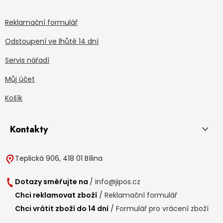
Reklamační formulář
Odstoupení ve lhůtě 14 dní
Servis nářadí
Můj účet
Košík
Kontakty
Teplická 906, 418 01 Bílina
Dotazy směřujte na
/
info@jipos.cz
Chci reklamovat zboží
/
Reklamační formulář
Chci vrátit zboží do 14 dní
/
Formulář pro vrácení zboží