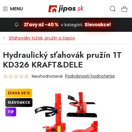
Prejsť na obsah
Hľad
N
Zľavy až -40 %
Slevoakce!
v kategórii
Slevoakce
Sťahováky ložísk, pružín a čapov
Stavba, dom
Hydraulický sťahovák pružín 1T
KD326 KRAFT&DELE
Dielňa
Podrobnosti hodnotenia
Neohodnotené
Záhrada
20 %
Príslušenstvo pre automobily
SLEVOAKCE
Vybavenie a hračky pre deti
TIP
Domácnosť