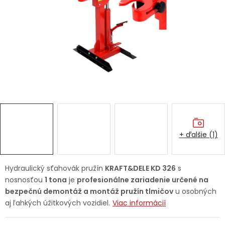
Ochranné pracovné pomôcky
Vianoce
Fotovoltaika
Značky
+ ďalšie (1)
Servis náradia
Hodnotenie obchodu
Hydraulický sťahovák pružín
KRAFT&DELE KD 326
s
nosnosťou
1 tona
je
profesionálne zariadenie určené na
Doprava a platba
Váš zákaznícky účet
bezpečnú demontáž a montáž pružín tlmičov
u osobných
aj ľahkých úžitkových vozidiel.
Viac informácií
Kontakty