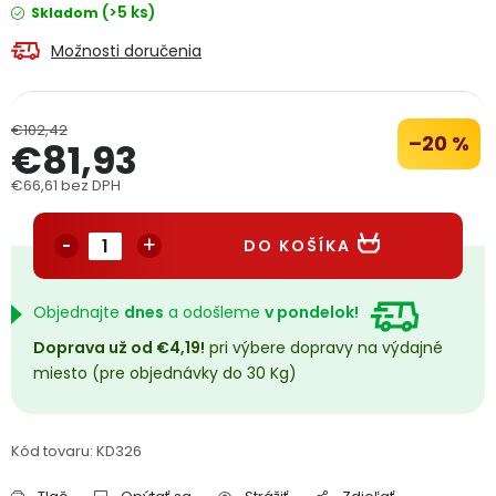
(>5 ks)
Skladom
PODPORA
Možnosti doručenia
Reklamačný formulár
Odstúpenie v lehote 14 dní
€102,42
–20 %
€81,93
Obchodné podmienky
Reklamačný poriadok
€66,61 bez DPH
Podmienky ochrany osobných údajov
Jednotková cena:
DO KOŠÍKA
+
Přihlášení
Registrace
Objednajte
dnes
a odošleme
v pondelok!
Doprava už od €4,19!
pri výbere dopravy na výdajné
miesto (pre objednávky do 30 Kg)
Kód tovaru:
KD326