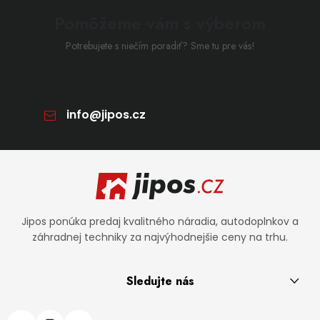
Pomôžeme vám s výberom
Potrebujete s niečím poradiť? Sme tu pre vás!
info
@
jipos.cz
Zápätie
Jipos ponúka predaj kvalitného náradia, autodoplnkov a
záhradnej techniky za najvýhodnejšie ceny na trhu.
Sledujte nás