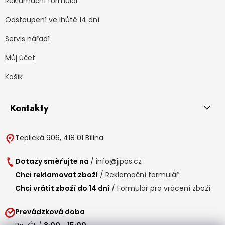
Reklamační formulář
Odstoupení ve lhůtě 14 dní
Servis nářadí
Můj účet
Košík
Kontakty
Teplická 906, 418 01 Bílina
Dotazy směřujte na
/
info@jipos.cz
Chci reklamovat zboží
/
Reklamační formulář
Chci vrátit zboží do 14 dní
/
Formulář pro vrácení zboží
Prevádzková doba