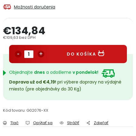
PODPORA
Možnosti doručenia
Reklamačný formulár
Odstúpenie v lehote 14 dní
€134,84
€109,63 bez DPH
Obchodné podmienky
Reklamačný poriadok
Jednotková cena:
DO KOŠÍKA
Podmienky ochrany osobných údajov
Objednajte
dnes
a odošleme
v pondelok!
+
Přihlášení
Registrace
Doprava už od €4,19!
pri výbere dopravy na výdajné
miesto (pre objednávky do 30 Kg)
Kód tovaru:
G02076-XX
Tlač
Opýtať sa
Strážiť
Zdieľať