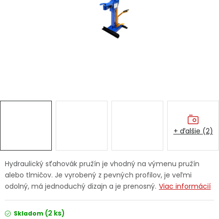
Ochranné pracovné pomôcky
Vianoce
Fotovoltaika
Značky
+ ďalšie (2)
Servis náradia
Hodnotenie obchodu
Hydraulický sťahovák pružín je vhodný na výmenu pružín
alebo tlmičov. Je vyrobený z pevných profilov, je veľmi
Doprava a platba
Váš zákaznícky účet
odolný, má jednoduchý dizajn a je prenosný.
Viac informácií
Kontakty
(2 ks)
Skladom