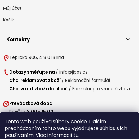
Můj účet
Košík
Kontakty
Teplická 906, 418 01 Bílina
Dotazy směřujte na
/
info@jipos.cz
Chci reklamovat zboží
/
Reklamační formulář
Chci vrátit zboží do 14 dní
/
Formulář pro vrácení zboží
Prevádzková doba
Po-Čt /
8:00 - 15:00
Pá /
7:30 - 14:30
Tento web používa súbory cookie. Ďalším
prechádzaním tohto webu vyjadrujete súhlas s ich
Obedňajšia prestávka /
11:00 - 11:30
používaním. Viac informácií
tu
.