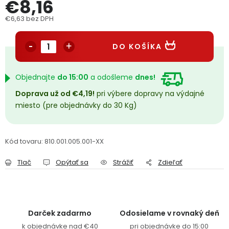
€8,16
PODPORA
€6,63 bez DPH
Jednotková cena:
Reklamačný formulár
Odstúpenie v lehote 14 dní
DO KOŠÍKA
Obchodné podmienky
Reklamačný poriadok
Objednajte
do 15:00
a odošleme
dnes!
Podmienky ochrany osobných údajov
Doprava už od €4,19!
pri výbere dopravy na výdajné
miesto (pre objednávky do 30 Kg)
+
Přihlášení
Registrace
Kód tovaru:
810.001.005.001-XX
Tlač
Opýtať sa
Strážiť
Zdieľať
Darček zadarmo
Odosielame v rovnaký deň
k objednávke nad €40
pri objednávke do 15:00