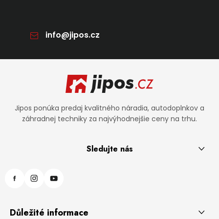
info
@
jipos.cz
Zápätie
Jipos ponúka predaj kvalitného náradia, autodoplnkov a
záhradnej techniky za najvýhodnejšie ceny na trhu.
Sledujte nás
Důležité informace