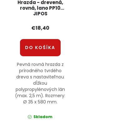
Hrazda - drevená,
rovná, lano PP10
JIPOS
€18,40
DO KOŠÍKA
Pevná rovná hrazda z
prírodného tvrdého
dreva s nastaviteľnou
dĺžkou
polypropylénových lán
(max. 2,5 m). Rozmery:
Ø 35 x 580 mm.
Skladom