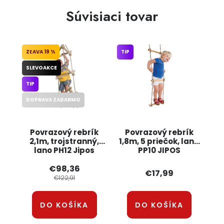
Súvisiaci tovar
19 %
TIP
SLEVOAKCE
TIP
DOPRAVA ZADARMO
Povrazový rebrík
Povrazový rebrík
2,1m, trojstranný,
1,8m, 5 priečok, lano
lano PH12 Jipos
PP10 JIPOS
€98,36
€17,99
€122,91
DO KOŠÍKA
DO KOŠÍKA