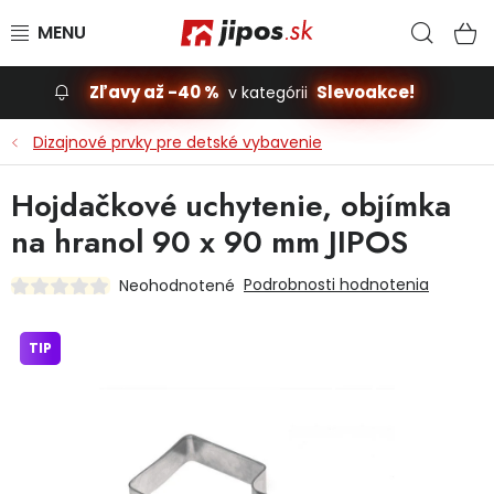
Prejsť na obsah
Hľad
N
Zľavy až -40 %
Slevoakce!
v kategórii
Slevoakce
Dizajnové prvky pre detské vybavenie
Stavba, dom
Hojdačkové uchytenie, objímka
na hranol 90 x 90 mm JIPOS
Dielňa
Podrobnosti hodnotenia
Neohodnotené
Záhrada
TIP
Príslušenstvo pre automobily
Vybavenie a hračky pre deti
Domácnosť