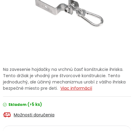
Ochranné pracovné pomôcky
Vianoce
Fotovoltaika
Značky
Na zavesenie hojdačky na vrchnú časť konštrukcie ihriska.
Tento držiak je vhodný pre štvorcové konštrukcie. Tento
jednoduchý, ale účinný mechanizmus urobí z vášho ihriska
bezpečné miesto pre deti.
Viac informácií
Servis náradia
Hodnotenie obchodu
(>5 ks)
Skladom
Doprava a platba
Váš zákaznícky účet
Možnosti doručenia
Kontakty