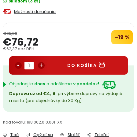
(3 ks)
Skladom
PODPORA
Možnosti doručenia
Reklamačný formulár
Odstúpenie v lehote 14 dní
€95,86
–19 %
€76,72
Obchodné podmienky
Reklamačný poriadok
€62,37 bez DPH
Jednotková cena:
Podmienky ochrany osobných údajov
DO KOŠÍKA
+
Přihlášení
Registrace
Objednajte
dnes
a odošleme
v pondelok!
Doprava už od €4,19!
pri výbere dopravy na výdajné
miesto (pre objednávky do 30 Kg)
Kód tovaru:
198.002.010.001-XX
Tlač
Opýtať sa
Strážiť
Zdieľať