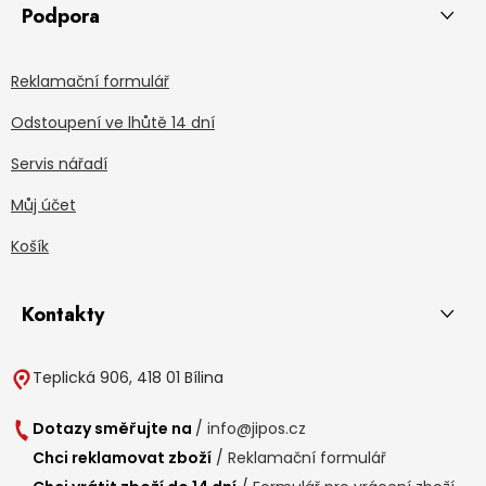
Podpora
Reklamační formulář
Odstoupení ve lhůtě 14 dní
Servis nářadí
Můj účet
Košík
Kontakty
Teplická 906, 418 01 Bílina
Dotazy směřujte na
/
info@jipos.cz
Chci reklamovat zboží
/
Reklamační formulář