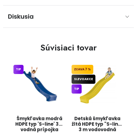
Diskusia
Súvisiaci tovar
TIP
7 %
SLEVOAKCE
TIP
Šmykľavka modrá
Detská šmykľavka
HDPE typ 'S-line' 3m
žltá HDPE typ "S-line"
vodná prípojka
3 m vodovodná
JIPOS
prípojka