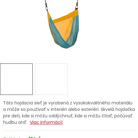
Ochranné pracovné pomôcky
Vianoce
Fotovoltaika
Značky
Servis náradia
Hodnotenie obchodu
Táto hojdacia sieť je vyrobená z vysokokvalitného materiálu
a môže sa používať v interiéri alebo exteriéri. Skvelá hojdačka
Doprava a platba
Váš zákaznícky účet
pre deti, kde si môžu oddýchnuť, kde si môžu čítať, počúvať
hudbu atď.
Viac informácií
Kontakty