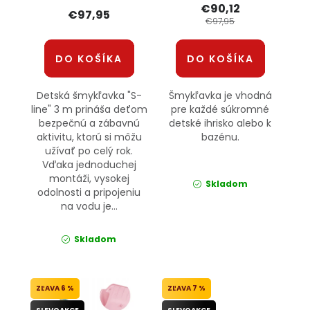
€90,12
€97,95
€97,95
DO KOŠÍKA
DO KOŠÍKA
Detská šmykľavka "S-
Šmykľavka je vhodná
line" 3 m prináša deťom
pre každé súkromné
bezpečnú a zábavnú
detské ihrisko alebo k
aktivitu, ktorú si môžu
bazénu.
užívať po celý rok.
Vďaka jednoduchej
montáži, vysokej
Skladom
odolnosti a pripojeniu
na vodu je...
Skladom
6 %
7 %