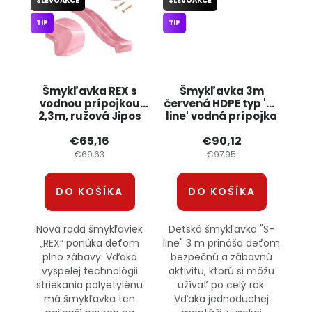
SLEVOAKCE
SLEVOAKCE
TIP
TIP
Šmykľavka REX s
Šmykľavka 3m
vodnou prípojkou
červená HDPE typ 'S-
2,3m, ružová Jipos
line' vodná prípojka
JIPOS
€65,16
€90,12
€69,63
€97,95
DO KOŠÍKA
DO KOŠÍKA
Nová rada šmykľaviek
Detská šmykľavka "S-
„REX“ ponúka deťom
line" 3 m prináša deťom
plno zábavy. Vďaka
bezpečnú a zábavnú
vyspelej technológii
aktivitu, ktorú si môžu
striekania polyetylénu
užívať po celý rok.
má šmykľavka ten
Vďaka jednoduchej