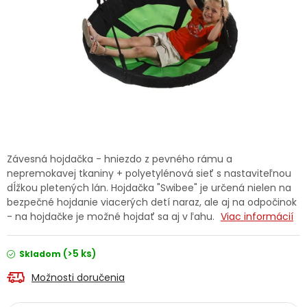
Ochranné pracovné pomôcky
Vianoce
Fotovoltaika
Značky
Závesná hojdačka - hniezdo z pevného rámu a
nepremokavej tkaniny + polyetylénová sieť s nastaviteľnou
dĺžkou pletených lán. Hojdačka "Swibee" je určená nielen na
bezpečné hojdanie viacerých detí naraz, ale aj na odpočinok
Servis náradia
Hodnotenie obchodu
- na hojdačke je možné hojdať sa aj v ľahu.
Viac informácií
Doprava a platba
Váš zákaznícky účet
(>5 ks)
Skladom
Možnosti doručenia
Kontakty