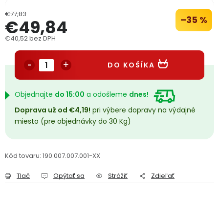
PODPORA
€77,83
–35 %
€49,84
€40,52 bez DPH
Reklamačný formulár
Odstúpenie v lehote 14 dní
Jednotková cena:
Obchodné podmienky
Reklamačný poriadok
DO KOŠÍKA
Podmienky ochrany osobných údajov
Objednajte
do 15:00
a odošleme
dnes!
Doprava už od €4,19!
pri výbere dopravy na výdajné
miesto (pre objednávky do 30 Kg)
+
Přihlášení
Registrace
Kód tovaru:
190.007.007.001-XX
Tlač
Opýtať sa
Strážiť
Zdieľať