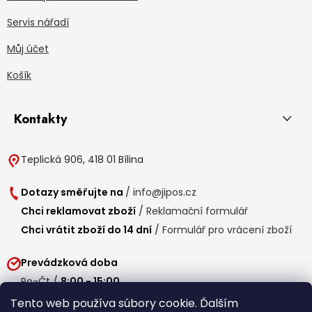
Servis nářadí
Můj účet
Košík
Kontakty
Teplická 906, 418 01 Bílina
Dotazy směřujte na
/
info@jipos.cz
Chci reklamovat zboží
/
Reklamační formulář
Chci vrátit zboží do 14 dní
/
Formulář pro vrácení zboží
Prevádzková doba
Po-Čt /
8:00 - 15:00
Pá /
7:30 - 14:30
Tento web používa súbory cookie. Ďalším