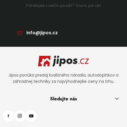
Potrebujete s niečím poradiť? Sme tu pre vás!
info
@
jipos.cz
Zápätie
Jipos ponúka predaj kvalitného náradia, autodoplnkov a
záhradnej techniky za najvýhodnejšie ceny na trhu.
Sledujte nás