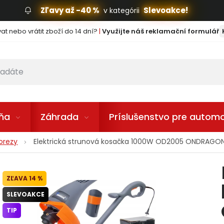
Zľavy až -40 %
Slevoakce!
v kategórii
t nebo vrátit zboží do 14 dní?
|
Využijte náš reklamační formulář
lňa
Záhrada
Príslušenstvo pre automo
norezy
Elektrická strunová kosačka 1000W OD2005 ONDRAGO
14 %
SLEVOAKCE
TIP