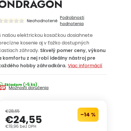
ONDRAGON
Podrobnosti
Neohodnotené
hodnotenia
S našou elektrickou kosačkou dosiahnete
precízne kosenie aj v ťažko dostupných
častiach záhrady.
Skvelý pomer ceny, výkonu
a komfortu z nej robí ideálny nástroj pre
každého hobby záhradkára.
Viac informácií
(>5 ks)
Skladom
Možnosti doručenia
€28,65
–14 %
€24,55
€19,96 bez DPH