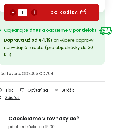
Jednotková cena:
DO KOŠÍKA
Objednajte
dnes
a odošleme
v pondelok!
Doprava už od €4,19!
pri výbere dopravy
na výdajné miesto (pre objednávky do 30
Kg)
Kód tovaru:
OD2005 OD704
Tlač
Opýtať sa
Strážiť
Zdieľať
Odosielame v rovnaký deň
pri objednávke do 15:00