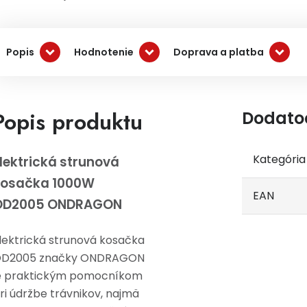
Popis
Hodnotenie
Doprava a platba
Popis produktu
Dodato
Kategória
lektrická strunová
kosačka 1000W
EAN
OD2005 ONDRAGON
lektrická strunová kosačka
D2005 značky ONDRAGON
e praktickým pomocníkom
ri údržbe trávnikov, najmä