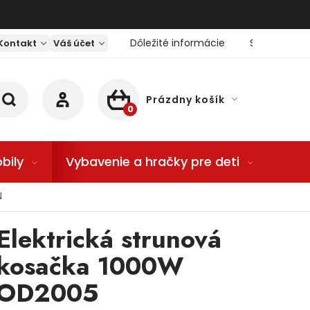
Dôležité informácie
Servis nárad
Kontakt
Váš účet
Prázdny košík
NÁKUPNÝ KOŠÍK
bily
Vybavenie a hračky pre deti
Dom
N
Elektrická strunová
kosačka 1000W
OD2005