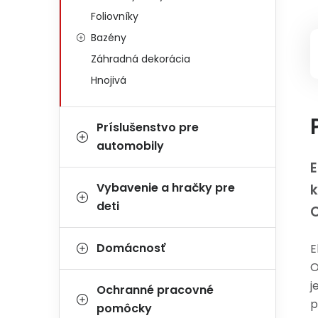
Foliovníky
Bazény
Záhradná dekorácia
Hnojivá
Príslušenstvo pre
automobily
E
Vybavenie a hračky pre
deti
Domácnosť
E
O
j
Ochranné pracovné
p
pomôcky