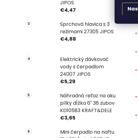
z
JIPOS
Nas
€4,47
V
Sprchová hlavica s 3
režimami 27305 JIPOS
€4,88
Elektrický dávkovač
vody s čerpadlom
24007 JIPOS
€5,29
Náhradná reťaz na aku
pílky dĺžka 6" 36 zubov
KD10583 KRAFT&DELE
€3,65
Mini čerpadlo na naftu