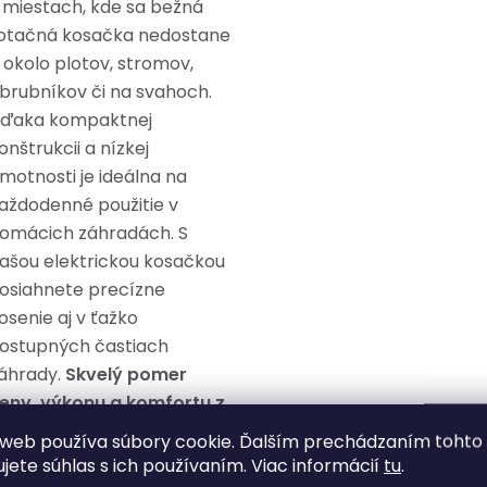
 miestach, kde sa bežná
otačná kosačka nedostane
 okolo plotov, stromov,
brubníkov či na svahoch.
ďaka kompaktnej
onštrukcii a nízkej
motnosti je ideálna na
aždodenné použitie v
omácich záhradách. S
ašou elektrickou kosačkou
osiahnete precízne
osenie aj v ťažko
ostupných častiach
áhrady.
Skvelý pomer
eny, výkonu a komfortu z
ej robí ideálny nástroj pre
web používa súbory cookie. Ďalším prechádzaním tohto
aždého hobby
ujete súhlas s ich používaním. Viac informácií
tu
.