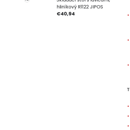
hliníkový R1122 JIPOS
€40,94
T