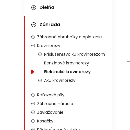
Dielňa
Záhrada
Záhradné obrubníky a oplotenie
Krovinorezy
Príslušenstvo ku krovinorezom
Benzínové krovinorezy
Elektrické krovinorezy
Aku krovinorezy
Reťazové píly
Záhradné náradie
Zavlažovanie
Kosačky
Pôdne/zemné vrtáky