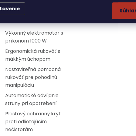
áhradkára.
tavenie
Súhla
lastnosti:
Výkonný elektromotor s
príkonom 1000 W
Ergonomická rukoväť s
mäkkým úchopom
Nastaviteľná pomocná
rukoväť pre pohodlnú
manipuláciu
Automatické odvíjanie
struny pri opotrebení
Plastový ochranný kryt
proti odlietajúcim
nečistotám