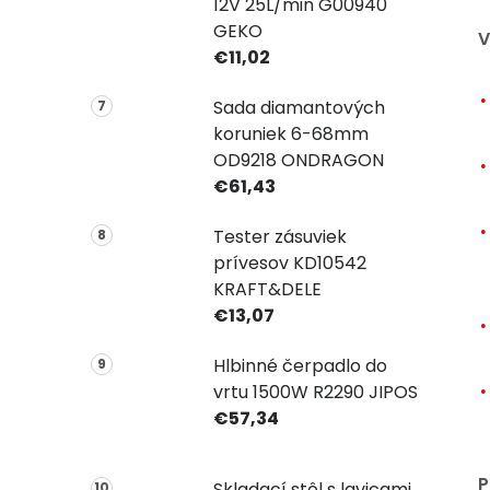
12V 25L/min G00940
GEKO
V
€11,02
Sada diamantových
koruniek 6-68mm
OD9218 ONDRAGON
€61,43
Tester zásuviek
prívesov KD10542
KRAFT&DELE
€13,07
Hlbinné čerpadlo do
vrtu 1500W R2290 JIPOS
€57,34
P
Skladací stôl s lavicami,