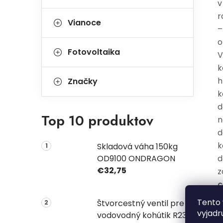
v
r
Vianoce
–
o
Fotovoltaika
V
k
h
Značky
k
d
Top 10 produktov
n
d
k
Skladová váha 150kg
OD9100 ONDRAGON
d
€32,75
z
c
n
Tento 
Štvorcestný ventil pre
k
vyjadr
vodovodný kohútik R2331