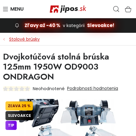
Prejsť na obsah
Hľad
N
Zľavy až -40 %
Slevoakce!
v kategórii
Slevoakce
Stolové brúsky
Stavba, dom
Dvojkotúčová stolná brúska
125mm 1950W OD9003
Dielňa
ONDRAGON
Záhrada
Podrobnosti hodnotenia
Neohodnotené
Príslušenstvo pre automobily
25 %
Vybavenie a hračky pre deti
SLEVOAKCE
TIP
Domácnosť