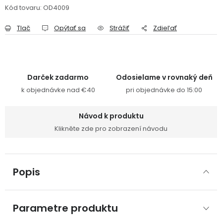
Kód tovaru:
OD4009
Tlač
Opýtať sa
Strážiť
Zdieľať
Darček zadarmo
Odosielame v rovnaký deň
k objednávke nad €40
pri objednávke do 15:00
Návod k produktu
Klikněte zde pro zobrazení návodu
Popis
Parametre produktu