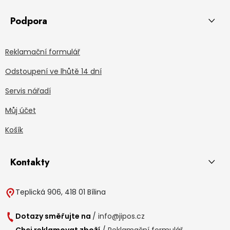
Podpora
Reklamační formulář
Odstoupení ve lhůtě 14 dní
Servis nářadí
Můj účet
Košík
Kontakty
Teplická 906, 418 01 Bílina
Dotazy směřujte na
/
info@jipos.cz
Chci reklamovat zboží
/
Reklamační formulář