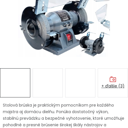
Ochranné pracovné pomôcky
Vianoce
Fotovoltaika
Značky
+ ďalšie (3)
Servis náradia
Hodnotenie obchodu
Doprava a platba
Váš zákaznícky účet
Stolová brúska je praktickým pomocníkom pre každého
majstra aj domácu dielňu. Ponúka dostatočný výkon,
Kontakty
stabilnú prevádzku a bezpečné vyhotovenie, ktoré umožňuje
pohodlné a presné brúsenie širokej škály nástrojov a