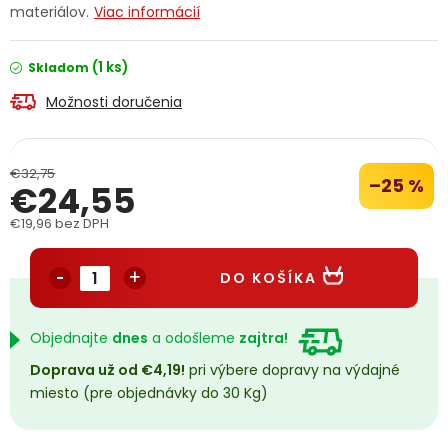
materiálov.
Viac informácií
PODPORA
(1 ks)
Skladom
Reklamačný formulár
Odstúpenie v lehote 14 dní
Možnosti doručenia
Obchodné podmienky
Reklamačný poriadok
€32,75
Podmienky ochrany osobných údajov
–25 %
€24,55
€19,96 bez DPH
Jednotková cena:
+
Přihlášení
Registrace
DO KOŠÍKA
Objednajte
dnes
a odošleme
zajtra!
Doprava už od €4,19!
pri výbere dopravy na výdajné
miesto (pre objednávky do 30 Kg)