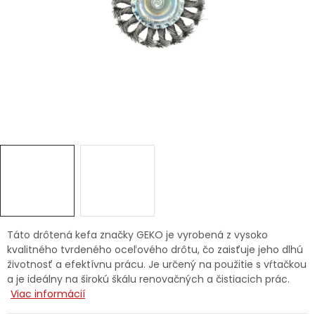
Ochranné pracovné pomôcky
Vianoce
Fotovoltaika
Značky
Servis náradia
Hodnotenie obchodu
Táto drôtená kefa značky GEKO je vyrobená z vysoko
kvalitného tvrdeného oceľového drôtu, čo zaisťuje jeho dlhú
Doprava a platba
Váš zákaznícky účet
životnosť a efektívnu prácu. Je určený na použitie s vŕtačkou
a je ideálny na širokú škálu renovačných a čistiacich prác.
Kontakty
Viac informácií