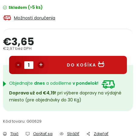
PODPORA
(>5 ks)
Skladom
Možnosti doručenia
Reklamačný formulár
Odstúpenie v lehote 14 dní
€3,65
Obchodné podmienky
Reklamačný poriadok
€2,97 bez DPH
Jednotková cena:
Podmienky ochrany osobných údajov
DO KOŠÍKA
+
Přihlášení
Registrace
Objednajte
dnes
a odošleme
v pondelok!
Doprava už od €4,19!
pri výbere dopravy na výdajné
miesto (pre objednávky do 30 Kg)
Kód tovaru:
G00629
Tlač
Opýtať sa
Strážiť
Zdieľať