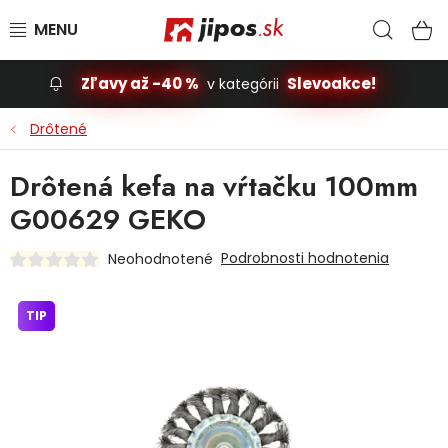
Prejsť na obsah
Hľad
N
Zľavy až -40 %
Slevoakce!
v kategórii
Slevoakce
Drôtené
Stavba, dom
Drôtená kefa na vŕtačku 100mm
G00629 GEKO
Dielňa
Podrobnosti hodnotenia
Neohodnotené
Záhrada
TIP
Príslušenstvo pre automobily
Vybavenie a hračky pre deti
Domácnosť