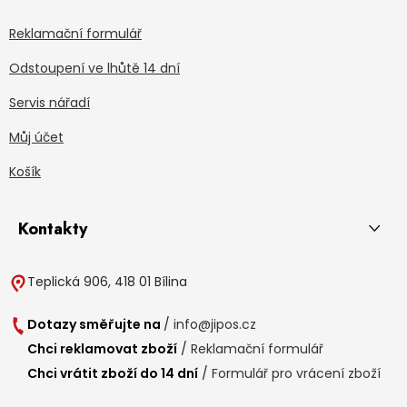
Reklamační formulář
Odstoupení ve lhůtě 14 dní
Servis nářadí
Můj účet
Košík
Kontakty
Teplická 906, 418 01 Bílina
Dotazy směřujte na
/
info@jipos.cz
Chci reklamovat zboží
/
Reklamační formulář
Chci vrátit zboží do 14 dní
/
Formulář pro vrácení zboží