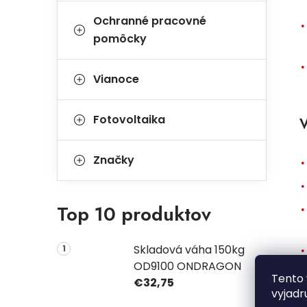
Ochranné pracovné
pomôcky
Vianoce
Fotovoltaika
V
Značky
Top 10 produktov
Skladová váha 150kg
OD9100 ONDRAGON
Tento 
€32,75
vyjadr