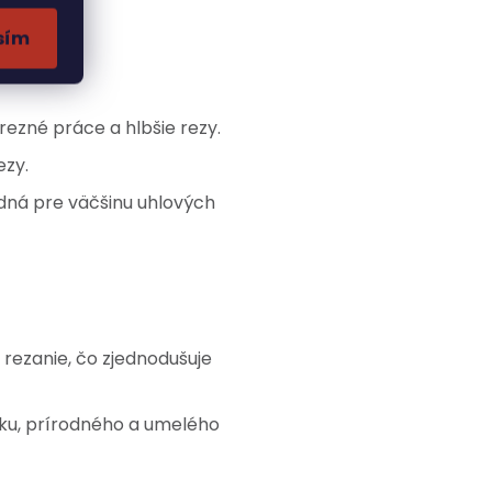
sím
 rezné práce a hlbšie rezy.
ezy.
odná pre väčšinu uhlových
 rezanie, čo zjednodušuje
linku, prírodného a umelého