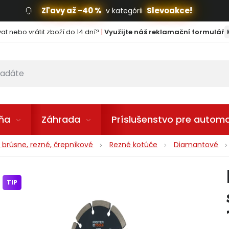
Zľavy až -40 %
Slevoakce!
v kategórii
t nebo vrátit zboží do 14 dní?
|
Využijte náš reklamační formulář
lňa
Záhrada
Príslušenstvo pre automo
 brúsne, rezné, črepníkové
Rezné kotúče
Diamantové
TIP