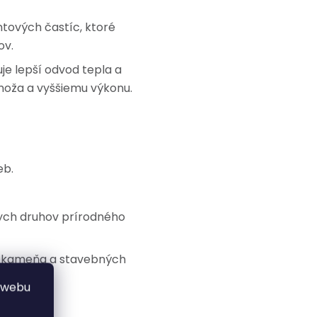
ntových častíc, ktoré
ov.
e lepší odvod tepla a
 noža a vyššiemu výkonu.
eb.
nych druhov prírodného
o kameňa a stavebných
 webu