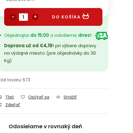
Jednotková cena:
DO KOŠÍKA
Objednajte
do 15:00
a odošleme
dnes!
Doprava už od €4,19!
pri výbere dopravy
na výdajné miesto (pre objednávky do 30
Kg)
Kód tovaru:
673
Tlač
Opýtať sa
Strážiť
Zdieľať
Odosielame v rovnaký deň