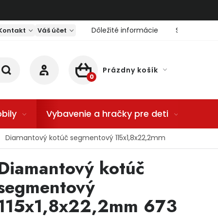
Dôležité informácie
Servis nárad
Kontakt
Váš účet
Prázdny košík
NÁKUPNÝ KOŠÍK
bily
Vybavenie a hračky pre deti
Dom
Diamantový kotúč segmentový 115x1,8x22,2mm
Diamantový kotúč
segmentový
115x1,8x22,2mm 673