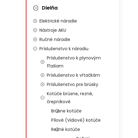
Dielňa
Elektrické náradie
Nástroje AKU
Ručné náradie
Príslušenstvo k náradiu
Príslušenstvo k plynovým
fľašiam
Príslušenstvo k vŕtačkám
Príslušenstvo pre brúsky
Kotúče brúsne, rezné,
črepníkové
Brúsne kotúče
Pílové (Vidiové) kotúče
Rezné kotúče