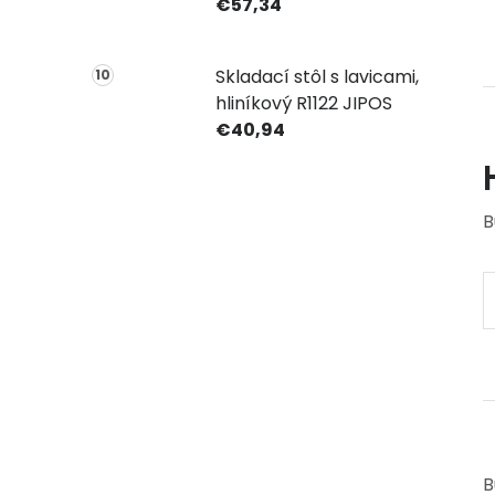
€57,34
Skladací stôl s lavicami,
hliníkový R1122 JIPOS
€40,94
B
B