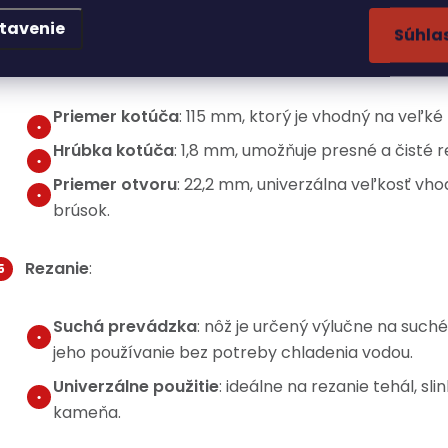
lastnosti:
tavenie
Súhla
Kapacita
:
Priemer kotúča
: 115 mm, ktorý je vhodný na veľké
Hrúbka kotúča
: 1,8 mm, umožňuje presné a čisté r
Priemer otvoru
: 22,2 mm, univerzálna veľkosť vh
brúsok.
Rezanie
:
Suchá prevádzka
: nôž je určený výlučne na suché
jeho používanie bez potreby chladenia vodou.
Univerzálne použitie
: ideálne na rezanie tehál, s
kameňa.