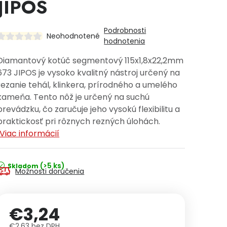
JIPOS
Podrobnosti
Neohodnotené
hodnotenia
Diamantový kotúč segmentový 115x1,8x22,2mm
673 JIPOS je vysoko kvalitný nástroj určený na
rezanie tehál, klinkera, prírodného a umelého
kameňa. Tento nôž je určený na suchú
prevádzku, čo zaručuje jeho vysokú flexibilitu a
praktickosť pri rôznych rezných úlohách.
Viac informácií
(>5 ks)
Skladom
Možnosti doručenia
€3,24
€2,63 bez DPH