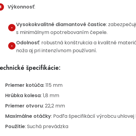
Výkonnosť
:
Vysokokvalitné diamantové častice
: zabezpečuj
s minimálnym opotrebovaním čepele.
Odolnosť
: robustná konštrukcia a kvalitné materiá
noža aj pri intenzívnom používaní.
echnické špecifikácie:
Priemer kotúča
: 115 mm
Hrúbka kolesa
: 1,8 mm
Priemer otvoru
: 22,2 mm
Maximálne otáčky
: Podľa špecifikácií výrobcu uhlovej
Použitie
: Suchá prevádzka