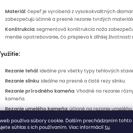
Materiál
: čepeľ je vyrobená z vysokokvalitných diama
zabezpečujú účinné a presné rezanie tvrdých materiál
Konštrukcia
: segmentová konštrukcia noža zabezpečuj
menšie opotrebovanie, čo prispieva k dlhšej životnosti
yužitie:
Rezanie tehál
: ideálne pre všetky typy tehlových stavi
Rezanie slinku
: ideálne na presné a čisté rezy slinku.
Rezanie prírodného kameňa
: Vhodné na rezanie rôz
kameňa.
Rezanie umelého kameňa
: účinné na rezanie umeléh
materiálov.
web používa súbory cookie. Ďalším prechádzaním tohto
ujete súhlas s ich používaním. Viac informácií
tu
.