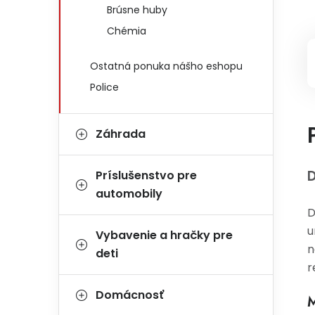
Brúsne huby
Chémia
Ostatná ponuka nášho eshopu
Police
Záhrada
D
Príslušenstvo pre
automobily
D
u
Vybavenie a hračky pre
n
deti
r
Domácnosť
M