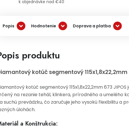
k objednávke nad €40
Popis
Hodnotenie
Doprava a platba
Popis produktu
iamantový kotúč segmentový 115x1,8x22,2mm 
iamantový kotúč segmentový 115x1,8x22,2mm 673 JIPOS je
rčený na rezanie tehál, klinkera, prírodného a umelého 
a suchú prevádzku, čo zaručuje jeho vysokú flexibilitu a p
ezných úlohách.
ateriál a Konštrukcia: