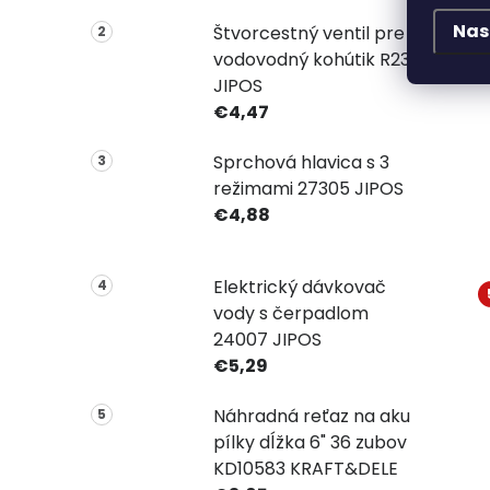
V
Nas
Štvorcestný ventil pre
vodovodný kohútik R2331
JIPOS
€4,47
Sprchová hlavica s 3
režimami 27305 JIPOS
€4,88
Elektrický dávkovač
vody s čerpadlom
24007 JIPOS
€5,29
Náhradná reťaz na aku
pílky dĺžka 6" 36 zubov
KD10583 KRAFT&DELE