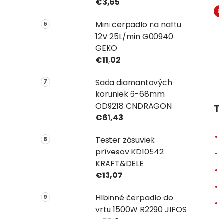
€3,65
Mini čerpadlo na naftu
12V 25L/min G00940
GEKO
€11,02
Sada diamantových
koruniek 6-68mm
OD9218 ONDRAGON
T
€61,43
Tester zásuviek
prívesov KD10542
KRAFT&DELE
€13,07
Hlbinné čerpadlo do
vrtu 1500W R2290 JIPOS