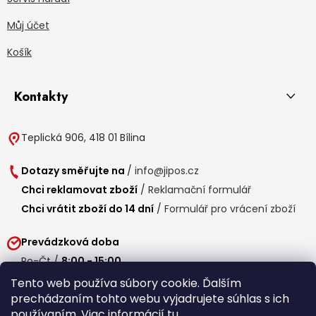
Můj účet
Košík
Kontakty
Teplická 906, 418 01 Bílina
Dotazy směřujte na
/
info@jipos.cz
Chci reklamovat zboží
/
Reklamační formulář
Chci vrátit zboží do 14 dní
/
Formulář pro vrácení zboží
Prevádzková doba
Po-Čt /
8:00 - 15:00
Pá /
7:30 - 14:30
Tento web používa súbory cookie. Ďalším
prechádzaním tohto webu vyjadrujete súhlas s ich
Obedňajšia prestávka /
11:00 - 11:30
používaním. Viac informácií
tu
.