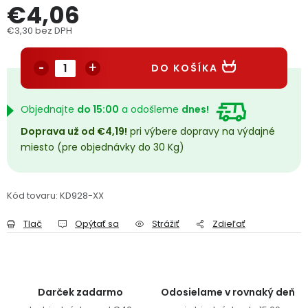
€4,06
PODPORA
€3,30 bez DPH
Jednotková cena:
Reklamačný formulár
Odstúpenie v lehote 14 dní
DO KOŠÍKA
Obchodné podmienky
Reklamačný poriadok
Objednajte
do 15:00
a odošleme
dnes!
Podmienky ochrany osobných údajov
Doprava už od €4,19!
pri výbere dopravy na výdajné
miesto (pre objednávky do 30 Kg)
+
Přihlášení
Registrace
Kód tovaru:
KD928-XX
Tlač
Opýtať sa
Strážiť
Zdieľať
Darček zadarmo
Odosielame v rovnaký deň