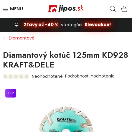
Prejsť na obsah
Hľad
N
Zľavy až -40 %
Slevoakce!
v kategórii
Slevoakce
Diamantové
Stavba, dom
Diamantový kotúč 125mm KD928
KRAFT&DELE
Dielňa
Podrobnosti hodnotenia
Neohodnotené
Záhrada
TIP
Príslušenstvo pre automobily
Vybavenie a hračky pre deti
Domácnosť