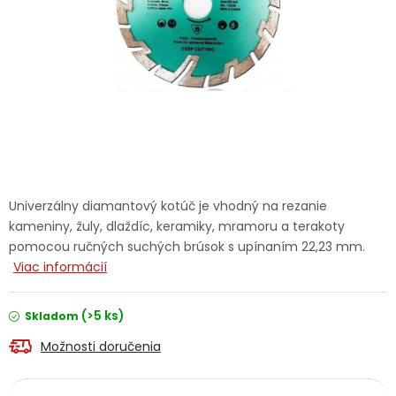
Ochranné pracovné pomôcky
Vianoce
Fotovoltaika
Značky
Univerzálny diamantový kotúč je vhodný na rezanie
kameniny, žuly, dlaždíc, keramiky, mramoru a terakoty
pomocou ručných suchých brúsok s upínaním 22,23 mm.
Viac informácií
Servis náradia
Hodnotenie obchodu
(>5 ks)
Skladom
Doprava a platba
Váš zákaznícky účet
Možnosti doručenia
Kontakty