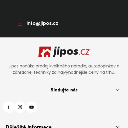
info
@
jipos.cz
Zápätie
Jipos ponúka predaj kvalitného náradia, autodoplnkov a
záhradnej techniky za najvýhodnejšie ceny na trhu.
Sledujte nás
Důležité informace