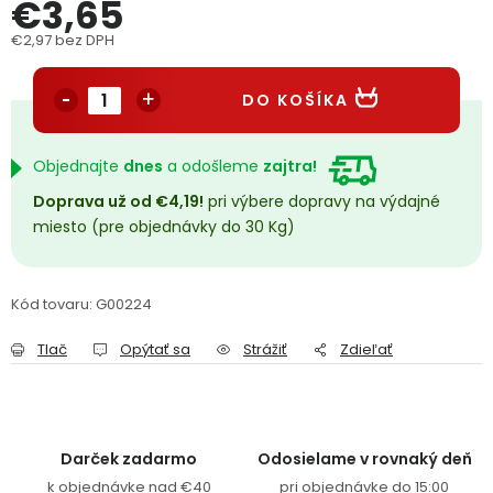
€3,65
PODPORA
€2,97 bez DPH
Jednotková cena:
Reklamačný formulár
Odstúpenie v lehote 14 dní
DO KOŠÍKA
Obchodné podmienky
Reklamačný poriadok
Objednajte
dnes
a odošleme
zajtra!
Podmienky ochrany osobných údajov
Doprava už od €4,19!
pri výbere dopravy na výdajné
miesto (pre objednávky do 30 Kg)
+
Přihlášení
Registrace
Kód tovaru:
G00224
Tlač
Opýtať sa
Strážiť
Zdieľať
Darček zadarmo
Odosielame v rovnaký deň
k objednávke nad €40
pri objednávke do 15:00