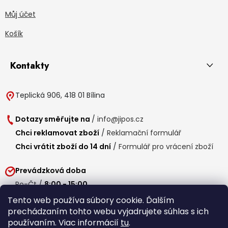
Můj účet
Košík
Kontakty
Teplická 906, 418 01 Bílina
Dotazy směřujte na
/
info@jipos.cz
Chci reklamovat zboží
/
Reklamační formulář
Chci vrátit zboží do 14 dní
/
Formulář pro vrácení zboží
Prevádzková doba
Po-Čt /
8:00 - 15:00
Pá /
7:30 - 14:30
Tento web používa súbory cookie. Ďalším
prechádzaním tohto webu vyjadrujete súhlas s ich
Obedňajšia prestávka /
11:00 - 11:30
používaním. Viac informácií
tu
.