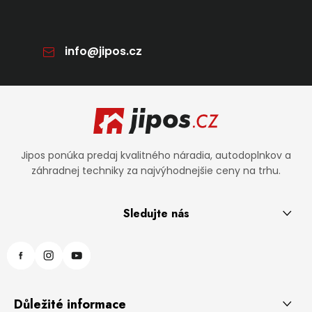
info
@
jipos.cz
Zápätie
Jipos ponúka predaj kvalitného náradia, autodoplnkov a
záhradnej techniky za najvýhodnejšie ceny na trhu.
Sledujte nás
Důležité informace