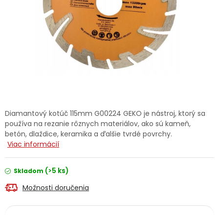
Ochranné pracovné pomôcky
Vianoce
Fotovoltaika
Značky
Diamantový kotúč 115mm G00224 GEKO je nástroj, ktorý sa
používa na rezanie rôznych materiálov, ako sú kameň,
betón, dlaždice, keramika a ďalšie tvrdé povrchy.
Viac informácií
Servis náradia
Hodnotenie obchodu
(>5 ks)
Skladom
Doprava a platba
Váš zákaznícky účet
Možnosti doručenia
Kontakty