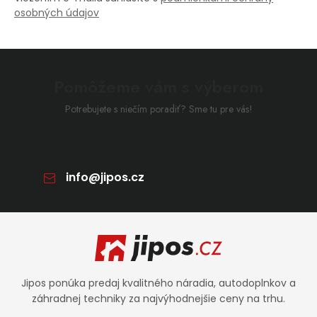
osobných údajov
Pomôžeme vám s výberom
Potrebujete s niečím poradiť? Sme tu pre vás!
info
@
jipos.cz
Zápätie
Jipos ponúka predaj kvalitného náradia, autodoplnkov a
záhradnej techniky za najvýhodnejšie ceny na trhu.