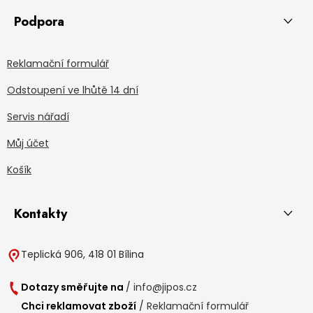
Podpora
Reklamační formulář
Odstoupení ve lhůtě 14 dní
Servis nářadí
Můj účet
Košík
Kontakty
Teplická 906, 418 01 Bílina
Dotazy směřujte na
/
info@jipos.cz
Chci reklamovat zboží
/
Reklamační formulář