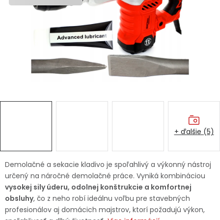
Ochranné pracovné pomôcky
Vianoce
Fotovoltaika
Značky
+ ďalšie (5)
Servis náradia
Hodnotenie obchodu
Demolačné a sekacie kladivo je spoľahlivý a výkonný nástroj
určený na náročné demolačné práce. Vyniká kombináciou
Doprava a platba
Váš zákaznícky účet
vysokej sily úderu, odolnej konštrukcie a komfortnej
obsluhy
, čo z neho robí ideálnu voľbu pre stavebných
Kontakty
profesionálov aj domácich majstrov, ktorí požadujú výkon,