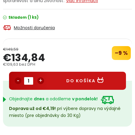
spoľahlivosť a dlhú životnosť.
Viac informácií
PODPORA
(1 ks)
Skladom
Reklamačný formulár
Odstúpenie v lehote 14 dní
Možnosti doručenia
Obchodné podmienky
Reklamačný poriadok
€149,59
–9 %
€134,84
Podmienky ochrany osobných údajov
€109,63 bez DPH
Jednotková cena:
+
Přihlášení
Registrace
DO KOŠÍKA
Objednajte
dnes
a odošleme
v pondelok!
Doprava už od €4,19!
pri výbere dopravy na výdajné
miesto (pre objednávky do 30 Kg)