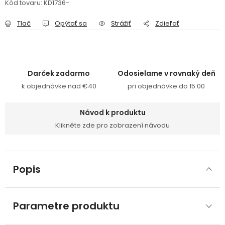
Kód tovaru:
KD1736-
Tlač
Opýtať sa
Strážiť
Zdieľať
Darček zadarmo
Odosielame v rovnaký deň
k objednávke nad €40
pri objednávke do 15:00
Návod k produktu
Klikněte zde pro zobrazení návodu
Popis
Parametre produktu