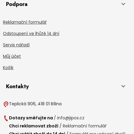
Podpora
Reklamační formulář
Odstoupení ve lhůtě 14 dní
Servis nářadí
Můj účet
Košík
Kontakty
Teplická 906, 418 01 Bílina
Dotazy směřujte na
/
info@jipos.cz
Chci reklamovat zboží
/
Reklamační formulář
Chci vrátit zboží do 14 dní
/
Formulář pro vrácení zboží