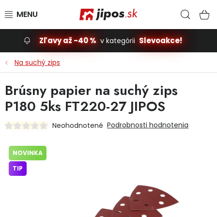
Prejsť na obsah
Hľad
N
Zľavy až -40 %
Slevoakce!
v kategórii
Slevoakce
Na suchý zips
Stavba, dom
Brúsny papier na suchý zips
P180 5ks FT220-27 JIPOS
Dielňa
Podrobnosti hodnotenia
Neohodnotené
Záhrada
NOVINKA
Príslušenstvo pre automobily
TIP
Vybavenie a hračky pre deti
Domácnosť