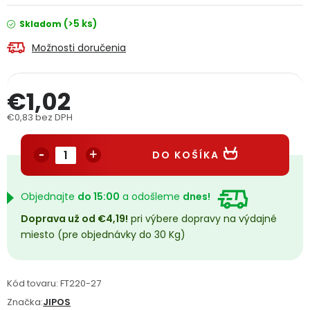
PODPORA
(>5 ks)
Skladom
Možnosti doručenia
Reklamačný formulár
Odstúpenie v lehote 14 dní
Obchodné podmienky
Reklamačný poriadok
€1,02
€0,83 bez DPH
Podmienky ochrany osobných údajov
Jednotková cena:
DO KOŠÍKA
+
Přihlášení
Registrace
Objednajte
do 15:00
a odošleme
dnes!
Doprava už od €4,19!
pri výbere dopravy na výdajné
miesto (pre objednávky do 30 Kg)
Kód tovaru:
FT220-27
Značka:
JIPOS