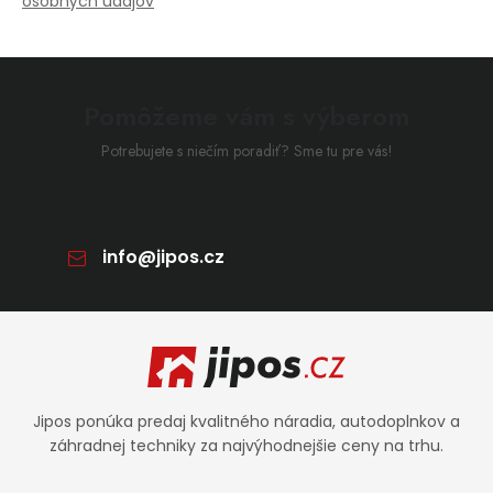
osobných údajov
Pomôžeme vám s výberom
Potrebujete s niečím poradiť? Sme tu pre vás!
info
@
jipos.cz
Zápätie
Jipos ponúka predaj kvalitného náradia, autodoplnkov a
záhradnej techniky za najvýhodnejšie ceny na trhu.