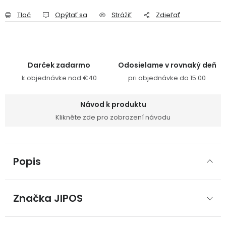
Tlač
Opýtať sa
Strážiť
Zdieľať
Darček zadarmo
Odosielame v rovnaký deň
k objednávke nad €40
pri objednávke do 15:00
Návod k produktu
Klikněte zde pro zobrazení návodu
Popis
Značka
 JIPOS