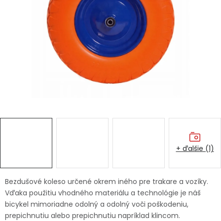
Ochranné pracovné pomôcky
Vianoce
Fotovoltaika
Značky
+ ďalšie (1)
Servis náradia
Hodnotenie obchodu
Doprava a platba
Váš zákaznícky účet
Bezdušové koleso určené okrem iného pre trakare a vozíky.
Vďaka použitiu vhodného materiálu a technológie je náš
Kontakty
bicykel mimoriadne odolný a odolný voči poškodeniu,
prepichnutiu alebo prepichnutiu napríklad klincom.