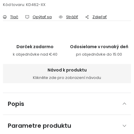
Kód tovaru:
KD462-XX
Tlač
Opýtať sa
Strážiť
Zdieľať
Darček zadarmo
Odosielame v rovnaký deň
k objednávke nad €40
pri objednávke do 15:00
Návod k produktu
Klikněte zde pro zobrazení návodu
Popis
Parametre produktu