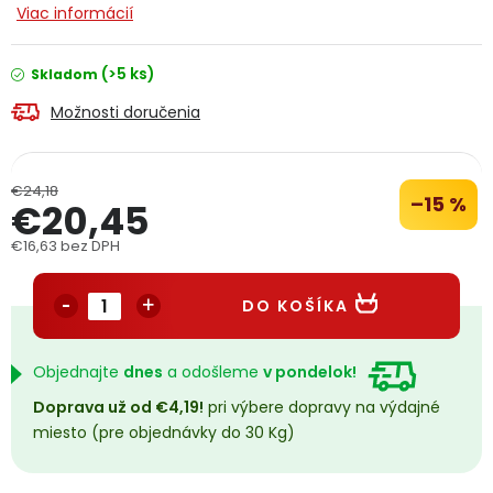
Viac informácií
PODPORA
(>5 ks)
Skladom
Reklamačný formulár
Odstúpenie v lehote 14 dní
Možnosti doručenia
Obchodné podmienky
Reklamačný poriadok
€24,18
Podmienky ochrany osobných údajov
–15 %
€20,45
€16,63 bez DPH
Jednotková cena:
+
Přihlášení
Registrace
DO KOŠÍKA
Objednajte
dnes
a odošleme
v pondelok!
Doprava už od €4,19!
pri výbere dopravy na výdajné
miesto (pre objednávky do 30 Kg)