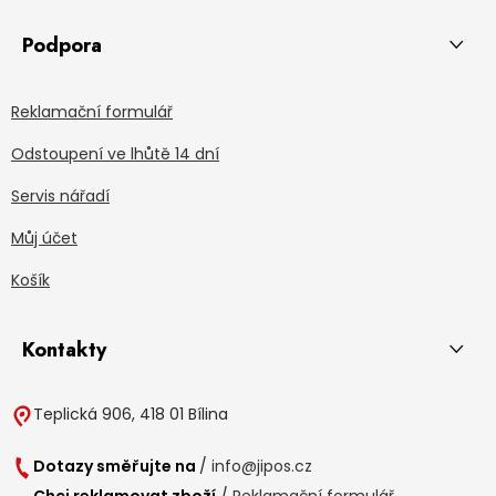
Podpora
Reklamační formulář
Odstoupení ve lhůtě 14 dní
Servis nářadí
Můj účet
Košík
Kontakty
Teplická 906, 418 01 Bílina
Dotazy směřujte na
/
info@jipos.cz
Chci reklamovat zboží
/
Reklamační formulář