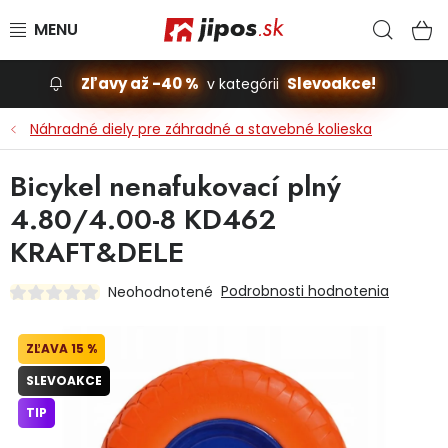
Prejsť na obsah
Hľad
N
Zľavy až -40 %
Slevoakce!
v kategórii
Slevoakce
Náhradné diely pre záhradné a stavebné kolieska
Stavba, dom
Bicykel nenafukovací plný
4.80/4.00-8 KD462
Dielňa
KRAFT&DELE
Záhrada
Podrobnosti hodnotenia
Neohodnotené
Príslušenstvo pre automobily
15 %
Vybavenie a hračky pre deti
SLEVOAKCE
TIP
Domácnosť