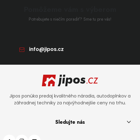
Pomôžeme vám s výberom
Potrebujete s niečím poradiť? Sme tu pre vás!
info
@
jipos.cz
Zápätie
Jipos ponúka predaj kvalitného náradia, autodoplnkov a
záhradnej techniky za najvýhodnejšie ceny na trhu.
Sledujte nás