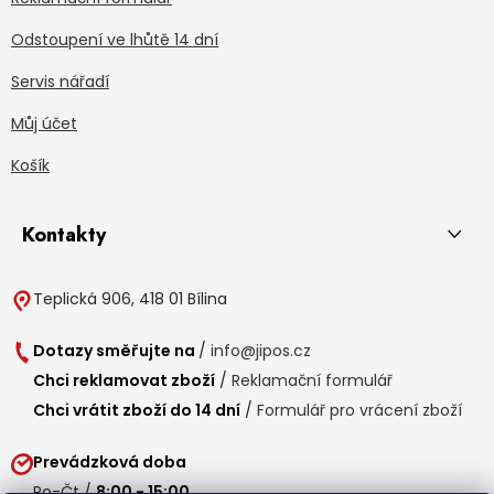
Odstoupení ve lhůtě 14 dní
Servis nářadí
Můj účet
Košík
Kontakty
Teplická 906, 418 01 Bílina
Dotazy směřujte na
/
info@jipos.cz
Chci reklamovat zboží
/
Reklamační formulář
Chci vrátit zboží do 14 dní
/
Formulář pro vrácení zboží
Prevádzková doba
Po-Čt /
8:00 - 15:00