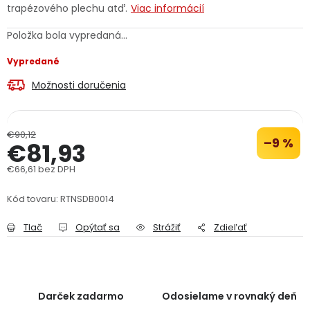
trapézového plechu atď.
Viac informácií
PODPORA
Položka bola vypredaná…
Reklamačný formulár
Odstúpenie v lehote 14 dní
Vypredané
Možnosti doručenia
Obchodné podmienky
Reklamačný poriadok
Podmienky ochrany osobných údajov
€90,12
–9 %
€81,93
€66,61 bez DPH
+
Přihlášení
Registrace
Jednotková cena:
Kód tovaru:
RTNSDB0014
Tlač
Opýtať sa
Strážiť
Zdieľať
Darček zadarmo
Odosielame v rovnaký deň