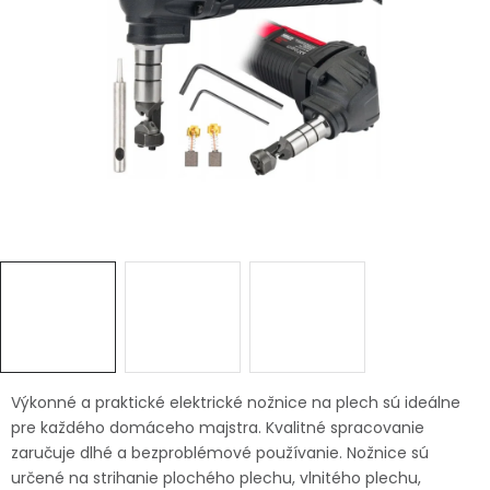
Ochranné pracovné pomôcky
Vianoce
Fotovoltaika
Značky
Servis náradia
Hodnotenie obchodu
Doprava a platba
Váš zákaznícky účet
Výkonné a praktické elektrické nožnice na plech sú ideálne
pre každého domáceho majstra. Kvalitné spracovanie
Kontakty
zaručuje dlhé a bezproblémové používanie. Nožnice sú
určené na strihanie plochého plechu, vlnitého plechu,