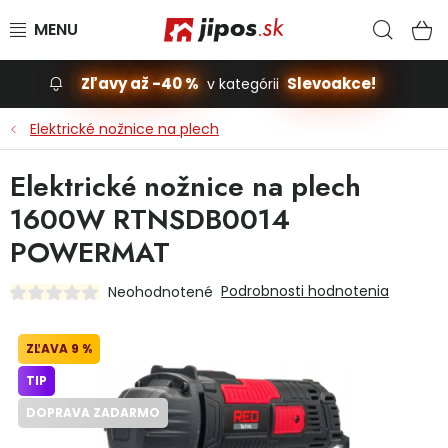
Prejsť na obsah
Hľad
N
Zľavy až -40 %
Slevoakce!
v kategórii
Slevoakce
Elektrické nožnice na plech
Stavba, dom
Elektrické nožnice na plech
1600W RTNSDB0014
Dielňa
POWERMAT
Záhrada
Podrobnosti hodnotenia
Neohodnotené
Príslušenstvo pre automobily
9 %
Vybavenie a hračky pre deti
TIP
DOPRAVA ZADARMO
Domácnosť